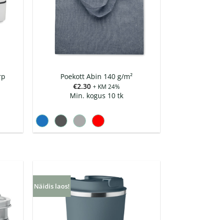
rp
Poekott Abin 140 g/m²
€
2.30
+ KM 24%
Min. kogus 10 tk
Näidis laos!