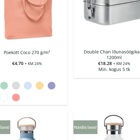
Double Chan lõunasöögika
Poekott Coco 270 g/m²
1200ml
€
4.70
€
18.28
+ KM 24%
+ KM 24%
Min. kogus 5 tk
 laos!
Näidis laos!