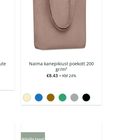
ute
Naima kanepikiust poekott 200
gr/m²
€
8.43
+ KM 24%
Näidis laos!