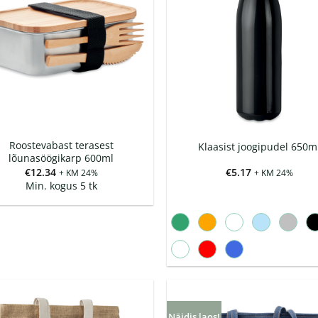
Roostevabast terasest
Klaasist joogipudel 650m
lõunasöögikarp 600ml
€
12.34
€
5.17
+ KM 24%
+ KM 24%
Min. kogus 5 tk
Näidis laos!