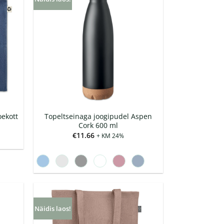
ekott
Topeltseinaga joogipudel Aspen
Cork 600 ml
€
11.66
+ KM 24%
Näidis laos!