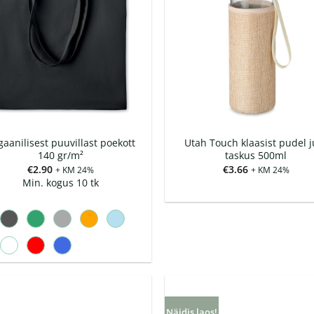
aanilisest puuvillast poekott
Utah Touch klaasist pudel j
140 gr/m²
taskus 500ml
€
2.90
€
3.66
+ KM 24%
+ KM 24%
Min. kogus 10 tk
Näidis laos!