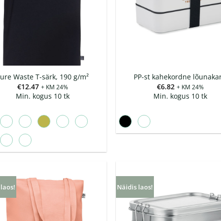
ure Waste T-särk, 190 g/m²
PP-st kahekordne lõunaka
€
12.47
€
6.82
+ KM 24%
+ KM 24%
Min. kogus 10 tk
Min. kogus 10 tk
 laos!
Näidis laos!