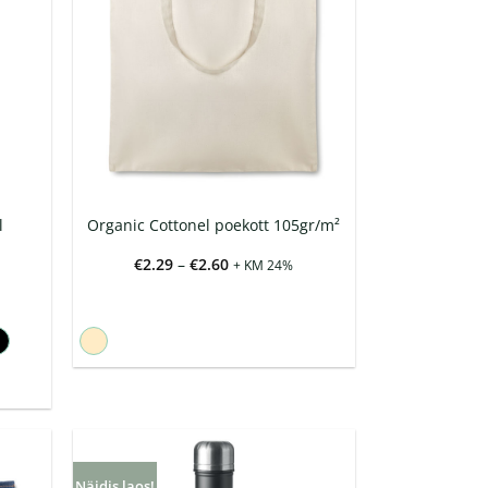
l
Organic Cottonel poekott 105gr/m²
Hinnavahemik:
€
2.29
–
€
2.60
+ KM 24%
€2.29
kuni
€2.60
Näidis laos!