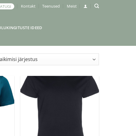
Kontakt
Teenused
Meist
JATUGI
ULUKINGITUSTE IDEED