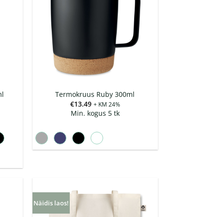
ml
Termokruus Ruby 300ml
€
13.49
+ KM 24%
Min. kogus 5 tk
Näidis laos!