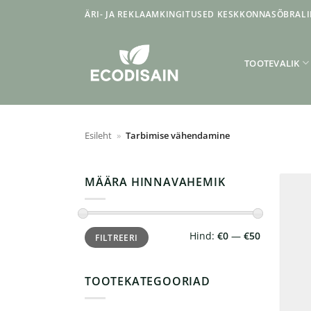
Skip
ÄRI- JA REKLAAMKINGITUSED KESKKONNASÕBRALI
to
content
TOOTEVALIK
Esileht
»
Tarbimise vähendamine
MÄÄRA HINNAVAHEMIK
Minimaalne
Maksimaalne
Hind:
€0
—
€50
FILTREERI
hind
hind
TOOTEKATEGOORIAD