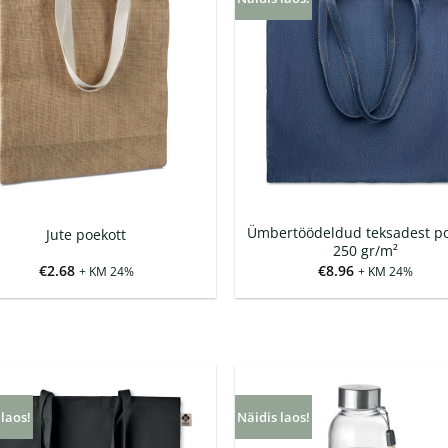
Ümbertöödeldud teksadest po
Jute poekott
250 gr/m²
€
2.68
€
8.96
+ KM 24%
+ KM 24%
 laos!
Näidis laos!