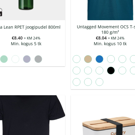
Untagged Movement OCS T-s
a Lean RPET joogipudel 800ml
180 g/m²
€
8.40
€
8.04
+ KM 24%
+ KM 24%
Min. kogus 5 tk
Min. kogus 10 tk