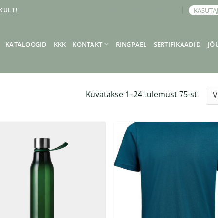
KULT!
KASUTA
BRONEERI KOHTUMINE
KATALOOGID
KKK
KONTAKT
RINGPAEL
SERTIFIKAADID
JÕ
Kuvatakse 1–24 tulemust 75-st