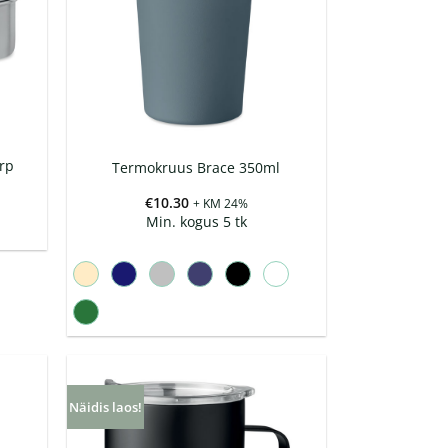
rp
Termokruus Brace 350ml
€
10.30
+ KM 24%
Min. kogus 5 tk
Näidis laos!