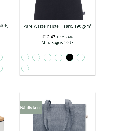
ärk,
Pure Waste naiste T-särk, 190 g/m²
€
12.47
+ KM 24%
Min. kogus 10 tk
Näidis laos!