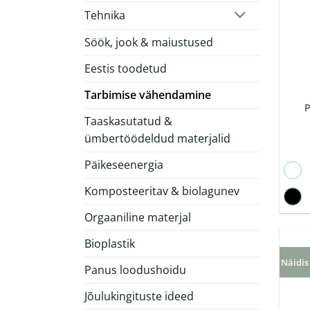
Tehnika
Söök, jook & maiustused
Eestis toodetud
Tarbimise vähendamine
P
Taaskasutatud &
ümbertöödeldud materjalid
Päikeseenergia
Komposteeritav & biolagunev
Orgaaniline materjal
Bioplastik
Näidis
Panus loodushoidu
Jõulukingituste ideed