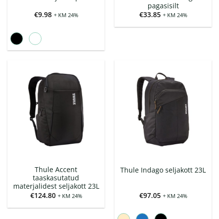
pagasisilt
€
9.98
€
33.85
+ KM 24%
+ KM 24%
Thule Accent
Thule Indago seljakott 23L
taaskasutatud
materjalidest seljakott 23L
€
124.80
€
97.05
+ KM 24%
+ KM 24%