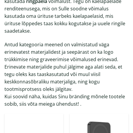
kasutada
ringpaela
võimalust. Tegu on kaelapaelade
renditeenusega, mis on Sulle soodne võimalus
kasutada oma ürituse tarbeks kaelapaelasid, mis
ürituse lõppedes taas kokku kogutakse ja uuele ringile
saadetakse.
Antud kategooria meened on valmistatud väga
erinevatest materjalidest ja seepärast on ka logo
trükkimise ning graveerimise võimalused erinevad.
Erinevate materjalide puhul jälgime aga alati seda, et
tegu oleks kas taaskasutatud või muul viisil
keskkonnasõbraliku materjaliga, ning kogu
tootmisprotsess oleks jälgitav.
Kui soovid näha, kuidas Sinu bränding mõnele tootele
sobib, siis võta
meiega
ühendust! .