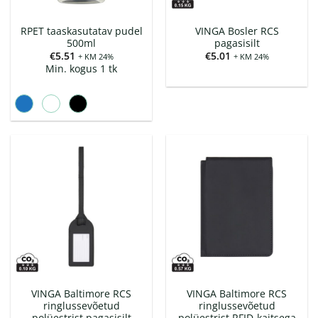
RPET taaskasutatav pudel
VINGA Bosler RCS
500ml
pagasisilt
€
5.51
€
5.01
+ KM 24%
+ KM 24%
Min. kogus 1 tk
VINGA Baltimore RCS
VINGA Baltimore RCS
ringlussevõetud
ringlussevõetud
polüestrist pagasisilt
polüestrist RFID-kaitsega