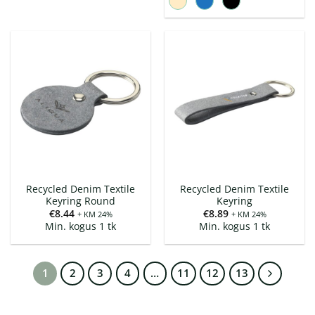
Recycled Denim Textile
Recycled Denim Textile
Keyring Round
Keyring
€
8.44
€
8.89
+ KM 24%
+ KM 24%
Min. kogus 1 tk
Min. kogus 1 tk
1
2
3
4
…
11
12
13