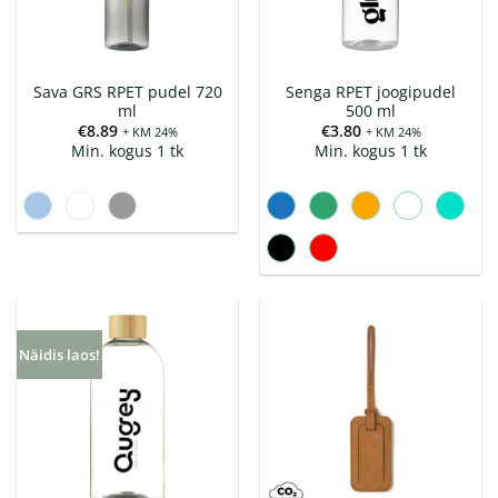
Sava GRS RPET pudel 720
Senga RPET joogipudel
ml
500 ml
€
8.89
€
3.80
+ KM 24%
+ KM 24%
Min. kogus 1 tk
Min. kogus 1 tk
Näidis laos!