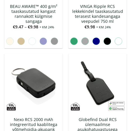
BEAU AWARE™ 400 g/m²
VINGA Ripple RCS
taaskasutatud kangast
lekkekindel taaskasutatud
rannakott külgmise
terasest kandesangaga
sangaga
veepudel 750 ml
Hinnavahemik:
€
9.47
–
€
9.98
€
9.98
+ KM 24%
+ KM 24%
€9.47
kuni
€9.98
Nexo RCS 2000 mAh
Globefind Dual RCS
integreeritud kaablitega
ülemaailmse
võtmehoidja-akupank
asukohatuvastusega