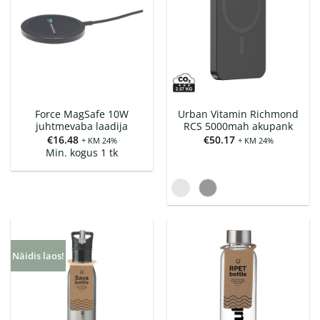
Force MagSafe 10W
Urban Vitamin Richmond
juhtmevaba laadija
RCS 5000mah akupank
€
16.48
€
50.17
+ KM 24%
+ KM 24%
Min. kogus 1 tk
Näidis laos!