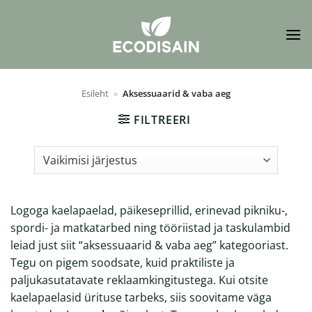
Skip
to
content
Esileht
»
Aksessuaarid & vaba aeg
FILTREERI
Logoga kaelapaelad, päikeseprillid, erinevad pikniku-,
spordi- ja matkatarbed ning tööriistad ja taskulambid
leiad just siit “aksessuaarid & vaba aeg” kategooriast.
Tegu on pigem soodsate, kuid praktiliste ja
paljukasutatavate reklaamkingitustega. Kui otsite
kaelapaelasid ürituse tarbeks, siis soovitame väga