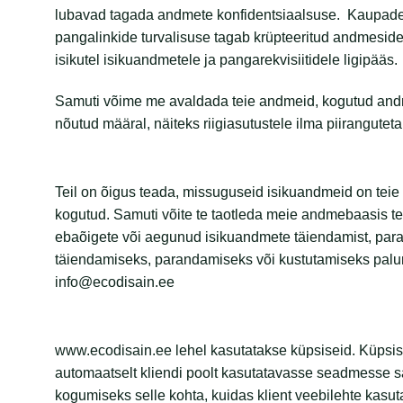
lubavad tagada andmete konfidentsiaalsuse. Kaupade
pangalinkide turvalisuse tagab krüpteeritud andmesid
isikutel isikuandmetele ja pangarekvisiitidele ligipääs.
Samuti võime me avaldada teie andmeid, kogutud andm
nõutud määral, näiteks riigiasutustele ilma piiranguteta
Teil on õigus teada, missuguseid isikuandmeid on te
kogutud. Samuti võite te taotleda meie andmebaasis teie
ebaõigete või aegunud isikuandmete täiendamist, para
täiendamiseks, parandamiseks või kustutamiseks palume
info@ecodisain.ee
www.ecodisain.ee lehel kasutatakse küpsiseid. Küpsis on
automaatselt kliendi poolt kasutatavasse seadmesse s
kogumiseks selle kohta, kuidas klient veebilehte kasut