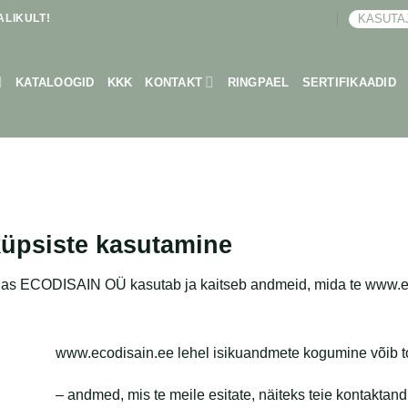
LIKULT!
KASUTA
BRONEERI KOHTUMINE
KATALOOGID
KKK
KONTAKT
RINGPAEL
SERTIFIKAADID
 küpsiste kasutamine
uidas ECODISAIN OÜ kasutab ja kaitseb andmeid, mida te www.e
www.ecodisain.ee lehel isikuandmete kogumine võib t
– andmed, mis te meile esitate, näiteks teie kontakt