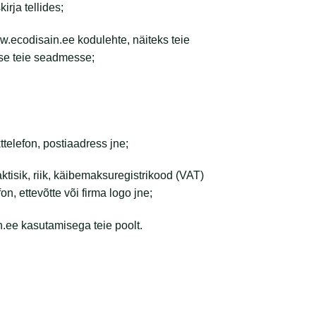
irja tellides;
.ecodisain.ee kodulehte, näiteks teie
kse teie seadmesse;
telefon, postiaadress jne;
tisik, riik, käibemaksuregistrikood (VAT)
n, ettevõtte või firma logo jne;
.ee kasutamisega teie poolt.