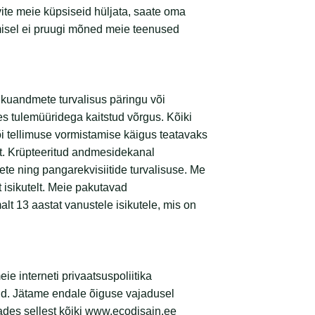
ite meie küpsiseid hüljata, saate oma
amisel ei pruugi mõned meie teenused
ikuandmete turvalisus päringu või
ses tulemüüridega kaitstud võrgus. Kõiki
i tellimuse vormistamise käigus teatavaks
ot. Krüpteeritud andmesidekanal
te ning pangarekvisiitide turvalisuse. Me
 isikutelt. Meie pakutavad
t 13 aastat vanustele isikutele, mis on
e interneti privaatsuspoliitika
ud. Jätame endale õiguse vajadusel
tades sellest kõiki www.ecodisain.ee