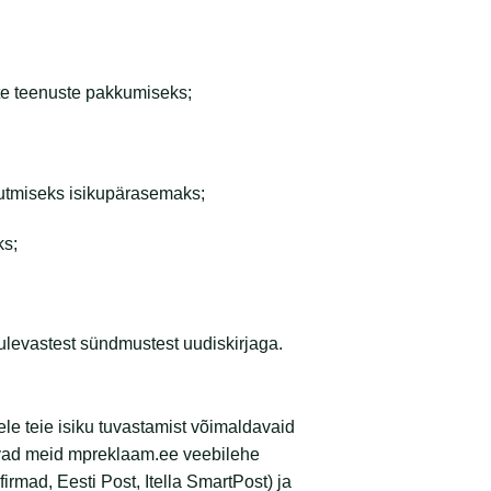
te teenuste pakkumiseks;
muutmiseks isikupärasemaks;
ks;
tulevastest sündmustest uudiskirjaga.
le teie isiku tuvastamist võimaldavaid
tavad meid mpreklaam.ee veebilehe
irmad, Eesti Post, Itella SmartPost) ja