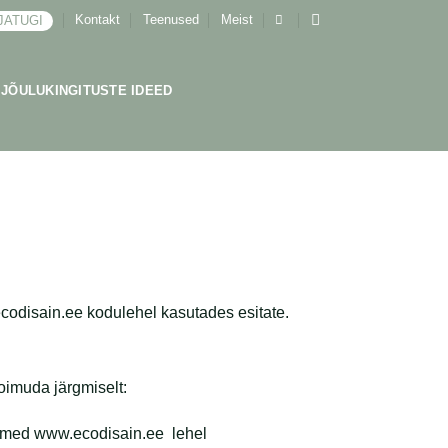
Kontakt
Teenused
Meist
JATUGI
JÕULUKINGITUSTE IDEED
codisain.ee kodulehel kasutades esitate.
oimuda järgmiselt:
andmed www.ecodisain.ee lehel