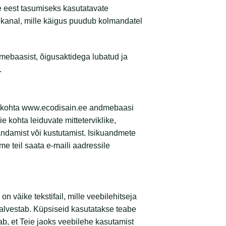
 eest tasumiseks kasutatavate
ekanal, mille käigus puudub kolmandatel
ebaasist, õigusaktidega lubatud ja
.
ie kohta www.ecodisain.ee andmebaasi
 kohta leiduvate mitteterviklike,
ndamist või kustutamist. Isikuandmete
 teil saata e-maili aadressile
 väike tekstifail, mille veebilehitseja
alvestab. Küpsiseid kasutatakse teabe
ab, et Teie jaoks veebilehe kasutamist