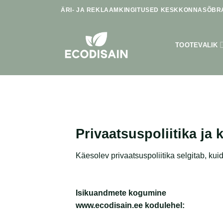
Skip
ÄRI- JA REKLAAMKINGITUSED KESKKONNASÕBRA
to
content
TOOTEVALIK
Privaatsuspoliitika ja
Käesolev privaatsuspoliitika selgitab, k
Isikuandmete kogumine
www.ecodisain.ee kodulehel: