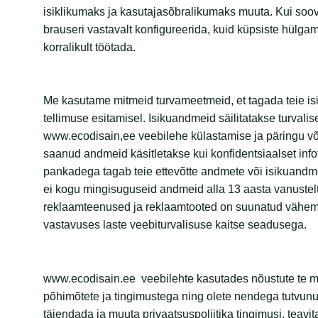
isiklikumaks ja kasutajasõbralikumaks muuta. Kui soov
brauseri vastavalt konfigureerida, kuid küpsiste hülg
korralikult töötada.
Me kasutame mitmeid turvameetmeid, et tagada teie is
tellimuse esitamisel. Isikuandmeid säilitatakse turvali
www.ecodisain,ee veebilehe külastamise ja päringu võ
saanud andmeid käsitletakse kui konfidentsiaalset inf
pankadega tagab teie ettevõtte andmete või isikuandme
ei kogu mingisuguseid andmeid alla 13 aasta vanustelt
reklaamteenused ja reklaamtooted on suunatud vähemal
vastavuses laste veebiturvalisuse kaitse seadusega.
www.ecodisain.ee veebilehte kasutades nõustute te mei
põhimõtete ja tingimustega ning olete nendega tutvun
täiendada ja muuta privaatsuspoliitika tingimusi, teavi