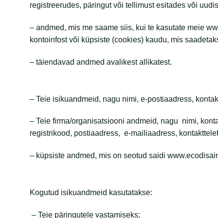
registreerudes, päringut või tellimust esitades või uudisk
– andmed, mis me saame siis, kui te kasutate meie www
kontoinfost või küpsiste (cookies) kaudu, mis saadeta
– täiendavad andmed avalikest allikatest.
– Teie isikuandmeid, nagu nimi, e-postiaadress, kontakt
– Teie firma/organisatsiooni andmeid, nagu nimi, kontak
registrikood, postiaadress, e-mailiaadress, kontakttelefo
– küpsiste andmed, mis on seotud saidi www.ecodisain
Kogutud isikuandmeid kasutatakse:
– Teie päringutele vastamiseks;