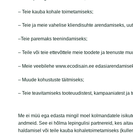
– Teie kauba kohale toimetamiseks;
– Teie ja meie vahelise kliendisuhte arendamiseks, uu
–Teie paremaks teenindamiseks;
– Teile või teie ettevõttele meie toodete ja teenuste 
– Meie veebilehe www.ecodisain.ee edasiarendamise
– Muude kohustuste täitmiseks;
– Teie teavitamiseks tooteuudistest, kampaaniatest ja 
Me ei müü ega edasta mingil moel kolmandatele isikute
andmeid. See ei hõlma lepingulisi partnereid, kes ai
haldamisel või teile kauba kohaletoimetamiseks (kullerf