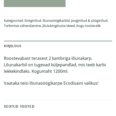
Kategooriad:
Sööginõud, lõunasöögikarbid
,
Jooginõud & sööginõud
,
Tarbimise vähendamine
,
Jõulukingituste ideed
,
Kogu tootevalik
KIRJELDUS
Roostevabast terasest 2 kambriga lõunakarp.
Lõunakarbil on tugevad küljepandlad, mis teeb karbi
lekkekindlaks. Kogumaht 1200ml.
Vaataka teisi
lõunasöögikarpe
Ecodisaini valikus!
SEOTUD TOOTED