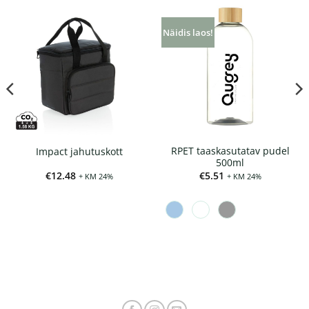
Näidis laos!
RPET taaskasutatav pudel
Impact jahutuskott
500ml
€
12.48
€
5.51
+ KM 24%
+ KM 24%