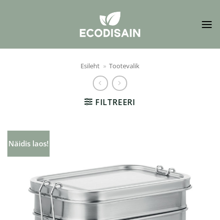
Skip
to
content
Esileht
»
Tootevalik
FILTREERI
Näidis laos!