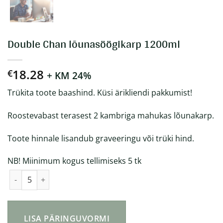
Double Chan lõunasöögikarp 1200ml
18.28
€
+ KM 24%
Trükita toote baashind. Küsi ärikliendi pakkumist!
Roostevabast terasest 2 kambriga mahukas lõunakarp.
Toote hinnale lisandub graveeringu või trüki hind.
NB! Miinimum kogus tellimiseks 5 tk
Double Chan lõunasöögikarp 1200ml kogus
LISA PÄRINGUVORMI