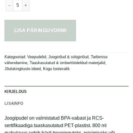
Vinga Lean RPET joogipudel 800ml kogus
LISA PÄRINGUVORMI
Kategooriad:
Veepudelid
,
Jooginõud & sööginõud
,
Tarbimise
vähendamine
,
Taaskasutatud & ümbertöödeldud materjalid
,
Jõulukingituste ideed
,
Kogu tootevalik
KIRJELDUS
LISAINFO
Joogipudel on valmistatud BPA-vabast ja RCS-
sertifikaadiga taaskasutatud PET-plastist. 800 ml
mahutavus sobib hästi treeninguteks, reisimiseks või