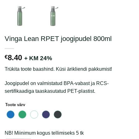
Vinga Lean RPET joogipudel 800ml
8.40
€
+ KM 24%
Trükita toote baashind. Küsi ärikliendi pakkumist!
Joogipudel on valmistatud BPA-vabast ja RCS-
sertifikaadiga taaskasutatud PET-plastist.
Toote värv
NB! Miinimum kogus tellimiseks 5 tk