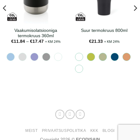
Vaakumisolatsiooniga
Suur termokruus 800ml
termokruus 360ml
Hinnavahemik:
€
11.84
–
€
17.47
€
21.33
+ KM 24%
+ KM 24%
€11.84
kuni
€17.47
MEIST
PRIVAATSUSPOLIITIKA
KKK
BLOGI
Copyright 2026 ©
ECODISAIN