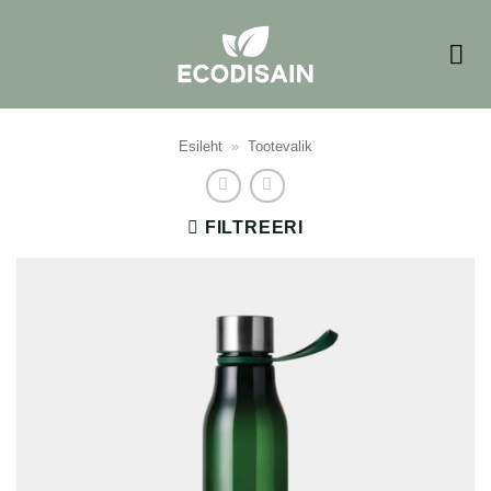
Skip
to
content
Esileht
»
Tootevalik
FILTREERI