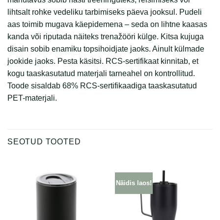
lihtsalt rohke vedeliku tarbimiseks päeva jooksul. Pudeli
aas toimib mugava käepidemena – seda on lihtne kaasas
kanda või riputada näiteks trenažööri külge. Kitsa kujuga
disain sobib enamiku topsihoidjate jaoks. Ainult külmade
jookide jaoks. Pesta käsitsi. RCS-sertifikaat kinnitab, et
kogu taaskasutatud materjali tarneahel on kontrollitud.
Toode sisaldab 68% RCS-sertifikaadiga taaskasutatud
PET-materjali.
SEOTUD TOOTED
Näidis laos!