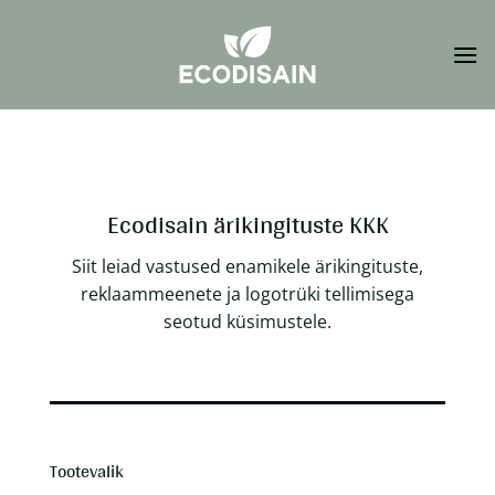
Skip
to
content
Ecodisain ärikingituste KKK
Siit leiad vastused enamikele ärikingituste,
reklaammeenete ja logotrüki tellimisega
seotud küsimustele.
Tootevalik