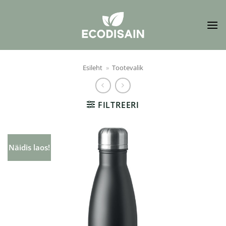
Skip
to
content
Esileht
»
Tootevalik
FILTREERI
Näidis laos!