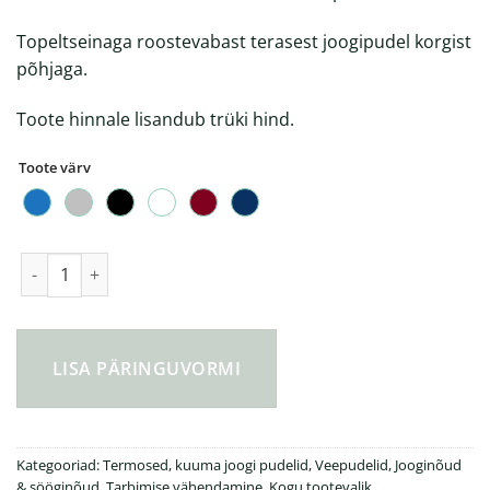
Topeltseinaga roostevabast terasest joogipudel korgist
põhjaga.
Toote hinnale lisandub trüki hind.
Toote värv
Topeltseinaga joogipudel Aspen Cork 600 ml kogus
LISA PÄRINGUVORMI
Kategooriad:
Termosed, kuuma joogi pudelid
,
Veepudelid
,
Jooginõud
& sööginõud
,
Tarbimise vähendamine
,
Kogu tootevalik