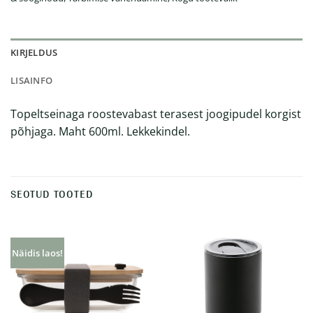
KIRJELDUS
LISAINFO
Topeltseinaga roostevabast terasest joogipudel korgist
põhjaga. Maht 600ml. Lekkekindel.
SEOTUD TOOTED
Näidis laos!