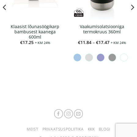
Klaasist lõunasöögikarp
Vaakumisolatsiooniga
bambusest kaanega
termokruus 360ml
600ml
Hinnavahemi
€
17.25
€
11.84
–
€
17.47
+ KM 24%
+ KM 24%
€11.84
kuni
€17.47
MEIST
PRIVAATSUSPOLIITIKA
KKK
BLOGI