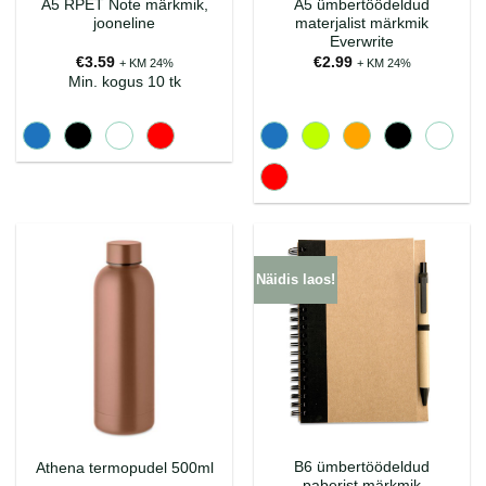
A5 RPET Note märkmik,
A5 ümbertöödeldud
jooneline
materjalist märkmik
Everwrite
€
3.59
€
2.99
+ KM 24%
+ KM 24%
Min. kogus 10 tk
Näidis laos!
B6 ümbertöödeldud
Athena termopudel 500ml
paberist märkmik