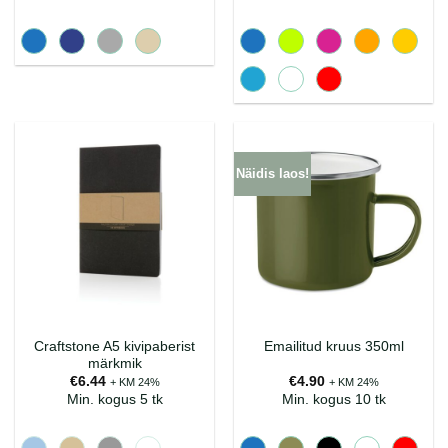
Näidis laos!
Craftstone A5 kivipaberist
Emailitud kruus 350ml
märkmik
€
6.44
€
4.90
+ KM 24%
+ KM 24%
Min. kogus 5 tk
Min. kogus 10 tk