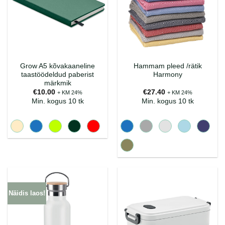
Grow A5 kõvakaaneline
Hammam pleed /rätik
taastöödeldud paberist
Harmony
märkmik
€
10.00
€
27.40
+ KM 24%
+ KM 24%
Min. kogus 10 tk
Min. kogus 10 tk
Näidis laos!