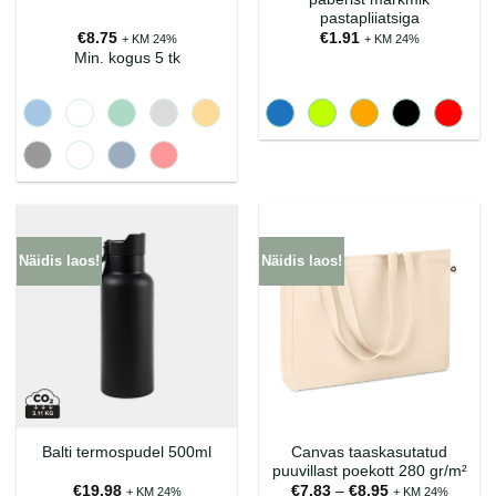
pastapliiatsiga
€
8.75
€
1.91
+ KM 24%
+ KM 24%
Min. kogus 5 tk
Näidis laos!
Näidis laos!
Canvas taaskasutatud
Balti termospudel 500ml
puuvillast poekott 280 gr/m²
Hinnavahemik:
€
19.98
€
7.83
–
€
8.95
+ KM 24%
+ KM 24%