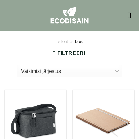
Skip
to
content
Esileht
»
blue
FILTREERI