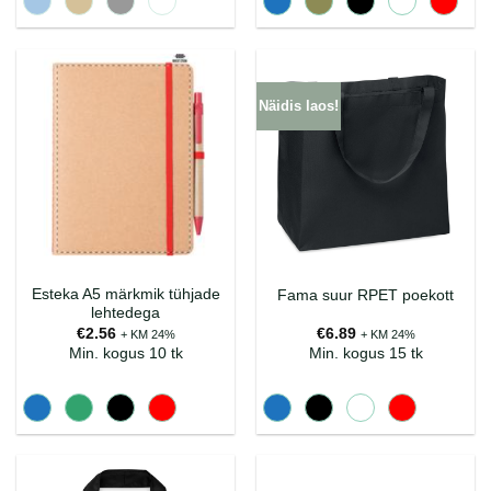
Näidis laos!
Esteka A5 märkmik tühjade
Fama suur RPET poekott
lehtedega
€
2.56
€
6.89
+ KM 24%
+ KM 24%
Min. kogus 10 tk
Min. kogus 15 tk