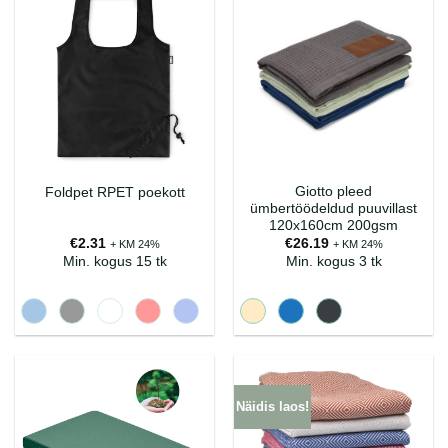
Giotto pleed
Foldpet RPET poekott
ümbertöödeldud puuvillast
120x160cm 200gsm
€
2.31
€
26.19
+ KM 24%
+ KM 24%
Min. kogus 15 tk
Min. kogus 3 tk
Näidis laos!