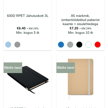
A5 märkmik,
600D RPET Jahutuskott 3L
ümbertöödeldud paberist
kaante + sisulehtedega
€
6.40
€
7.20
+ KM 24%
+ KM 24%
Min. kogus 5 tk
Min. kogus 10 tk
Näidis laos!
Näidis laos!