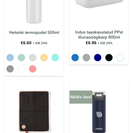
Indus taaskasutatud PPst
Helsinki termopudel 500ml
lõunasöögikarp 800ml
€
6.60
€
6.96
+ KM 24%
+ KM 24%
Näidis laos!