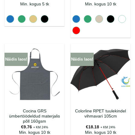
€7.83
Min. kogus 5 tk
Min. kogus 10 tk
kuni
€8.95
Näidis laos!
Näidis laos!
Cocina GRS
Colorline RPET tuulekindel
ümbertöödeldud materjalis
vihmavari 105cm
põll 160gsm
€
9.76
€
18.18
+ KM 24%
+ KM 24%
Min. kogus 10 tk
Min. kogus 10 tk