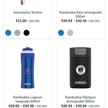
Kambukka Etna termopudel
Istumisalus Sortino
500ml
Hinnavahemik
€
11.00
€
35.54
–
€
42.44
+ KM 24%
+ KM 24%
€35.54
kuni
€42.44
Kambukka Lagoon
Kambukka Olympus
veepudel 400ml
termopudel 300ml
Hinnavahemik:
Hinnavahemik
€
28.50
–
€
34.38
€
26.34
–
€
30.94
+ KM 24%
+ KM 24%