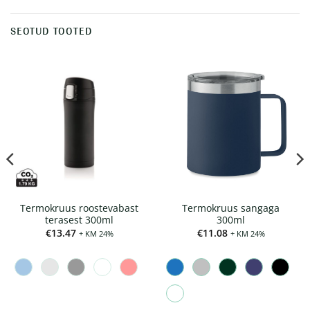
SEOTUD TOOTED
Termokruus roostevabast
Termokruus sangaga
terasest 300ml
300ml
€
13.47
€
11.08
+ KM 24%
+ KM 24%