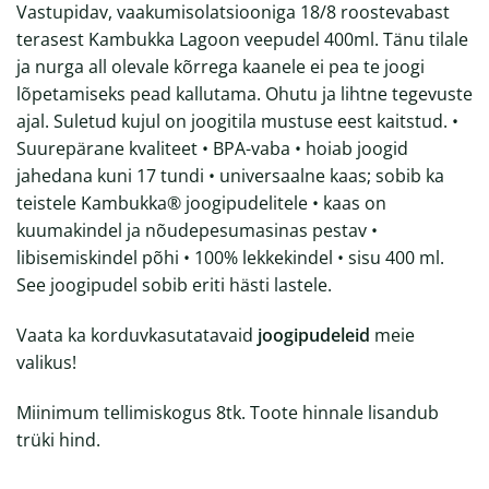
Vastupidav, vaakumisolatsiooniga 18/8 roostevabast
terasest Kambukka Lagoon veepudel 400ml. Tänu tilale
ja nurga all olevale kõrrega kaanele ei pea te joogi
lõpetamiseks pead kallutama. Ohutu ja lihtne tegevuste
ajal. Suletud kujul on joogitila mustuse eest kaitstud. •
Suurepärane kvaliteet • BPA-vaba • hoiab joogid
jahedana kuni 17 tundi • universaalne kaas; sobib ka
teistele Kambukka® joogipudelitele • kaas on
kuumakindel ja nõudepesumasinas pestav •
libisemiskindel põhi • 100% lekkekindel • sisu 400 ml.
See joogipudel sobib eriti hästi lastele.
Vaata ka korduvkasutatavaid
joogipudeleid
meie
valikus!
Miinimum tellimiskogus 8tk. Toote hinnale lisandub
trüki hind.