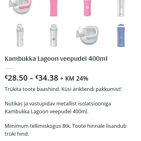
Kambukka Lagoon veepudel 400ml
Hinnavahemik:
28.50
–
34.38
€
€
+ KM 24%
€28.50
Trükita toote baashind. Küsi ärikliendi pakkumist!
kuni
€34.38
Nutikas ja vastupidav metallist isolatsiooniga
Kambukka Lagoon veepudel 400ml.
Miinimum tellimiskogus 8tk. Toote hinnale lisandub
trüki hind.