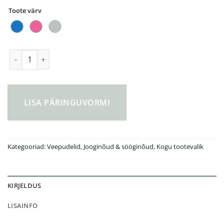
Toote värv
Kambukka Lagoon veepudel 400ml kogus
LISA PÄRINGUVORMI
Kategooriad:
Veepudelid
,
Jooginõud & sööginõud
,
Kogu tootevalik
KIRJELDUS
LISAINFO