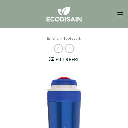
Skip
to
content
Esileht
»
Tootevalik
FILTREERI