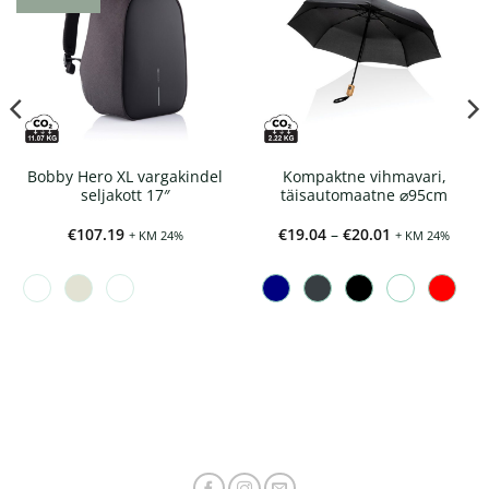
Bobby Hero XL vargakindel
Kompaktne vihmavari,
seljakott 17″
täisautomaatne ⌀95cm
Hinnavahemi
€
107.19
€
19.04
–
€
20.01
+ KM 24%
+ KM 24%
€19.04
kuni
€20.01