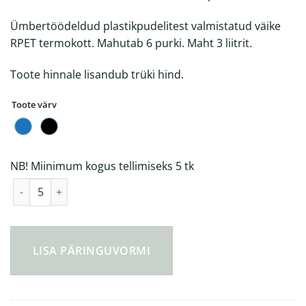
Ümbertöödeldud plastikpudelitest valmistatud väike
RPET termokott. Mahutab 6 purki. Maht 3 liitrit.
Toote hinnale lisandub trüki hind.
Toote värv
NB! Miinimum kogus tellimiseks 5 tk
600D RPET Jahutuskott 3L kogus
LISA PÄRINGUVORMI