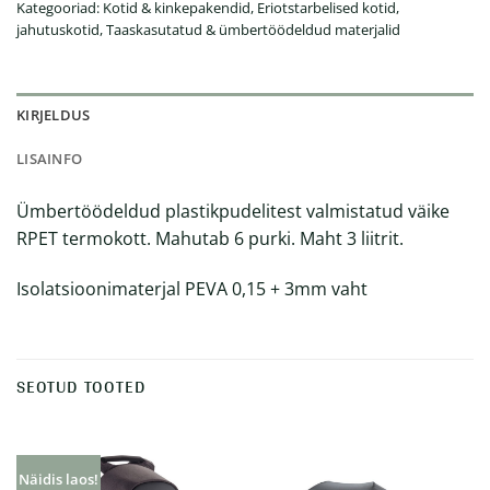
Kategooriad:
Kotid & kinkepakendid
,
Eriotstarbelised kotid,
jahutuskotid
,
Taaskasutatud & ümbertöödeldud materjalid
KIRJELDUS
LISAINFO
Ümbertöödeldud plastikpudelitest valmistatud väike
RPET termokott. Mahutab 6 purki. Maht 3 liitrit.
Isolatsioonimaterjal PEVA 0,15 + 3mm vaht
SEOTUD TOOTED
Näidis laos!