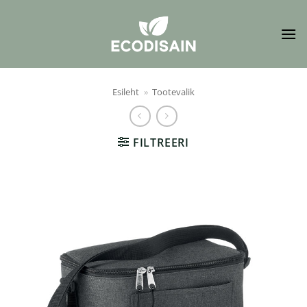
Skip
to
content
Esileht
»
Tootevalik
FILTREERI