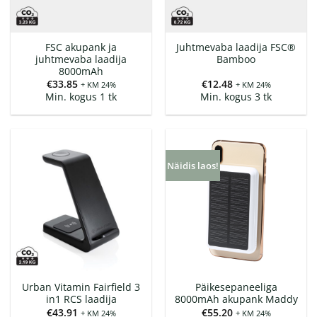
FSC akupank ja
Juhtmevaba laadija FSC®
juhtmevaba laadija
Bamboo
8000mAh
€
33.85
€
12.48
+ KM 24%
+ KM 24%
Min. kogus 1 tk
Min. kogus 3 tk
Näidis laos!
Urban Vitamin Fairfield 3
Päikesepaneeliga
in1 RCS laadija
8000mAh akupank Maddy
€
43.91
€
55.20
+ KM 24%
+ KM 24%