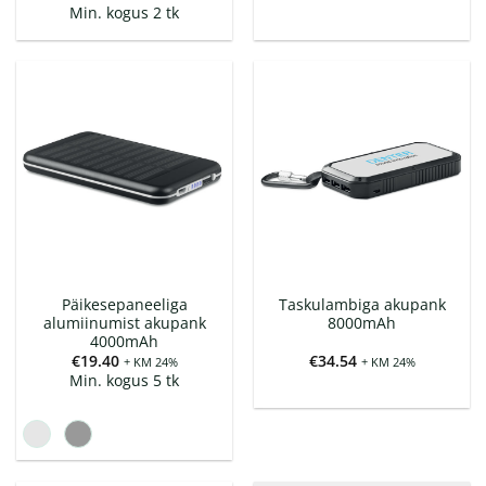
Min. kogus 2 tk
Päikesepaneeliga
Taskulambiga akupank
alumiinumist akupank
8000mAh
4000mAh
€
19.40
€
34.54
+ KM 24%
+ KM 24%
Min. kogus 5 tk