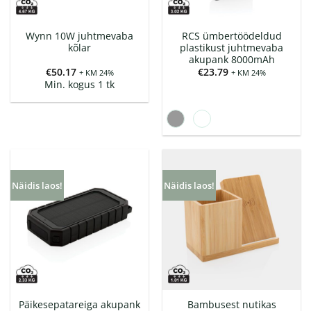
Wynn 10W juhtmevaba
RCS ümbertöödeldud
kõlar
plastikust juhtmevaba
akupank 8000mAh
€
50.17
€
23.79
+ KM 24%
+ KM 24%
Min. kogus 1 tk
Näidis laos!
Näidis laos!
Päikesepatareiga akupank
Bambusest nutikas