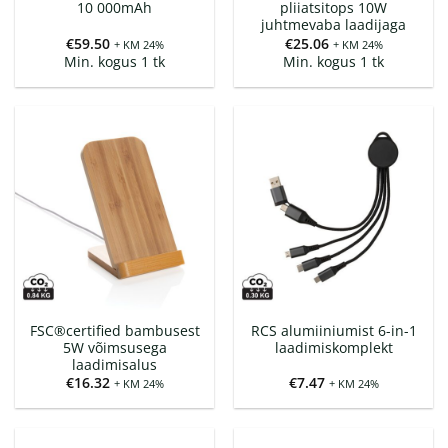
10 000mAh
pliiatsitops 10W
juhtmevaba laadijaga
€
59.50
€
25.06
+ KM 24%
+ KM 24%
Min. kogus 1 tk
Min. kogus 1 tk
FSC®certified bambusest
RCS alumiiniumist 6-in-1
5W võimsusega
laadimiskomplekt
laadimisalus
€
16.32
€
7.47
+ KM 24%
+ KM 24%