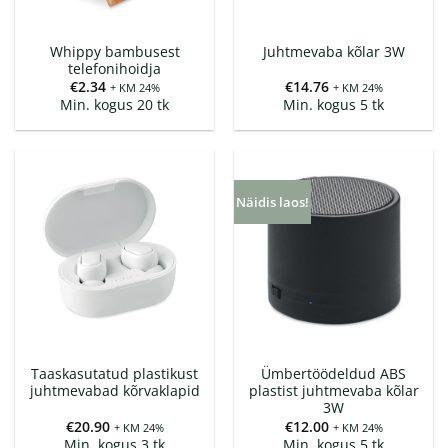
Whippy bambusest
Juhtmevaba kõlar 3W
telefonihoidja
€
2.34
€
14.76
+ KM 24%
+ KM 24%
Min. kogus 20 tk
Min. kogus 5 tk
Näidis laos!
Taaskasutatud plastikust
Ümbertöödeldud ABS
juhtmevabad kõrvaklapid
plastist juhtmevaba kõlar
3W
€
20.90
€
12.00
+ KM 24%
+ KM 24%
Min. kogus 3 tk
Min. kogus 5 tk