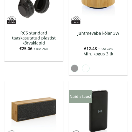
RCS standard
Juhtmevaba kõlar 3W
taaskasutatud plastist
kõrvaklapid
€
25.06
€
12.48
+ KM 24%
+ KM 24%
Min. kogus 3 tk
Näidis laos!