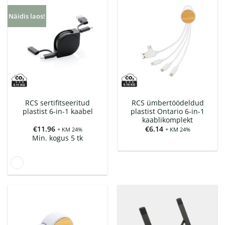
Näidis laos!
RCS sertifitseeritud
RCS ümbertöödeldud
plastist 6-in-1 kaabel
plastist Ontario 6-in-1
kaablikomplekt
€
11.96
€
6.14
+ KM 24%
+ KM 24%
Min. kogus 5 tk