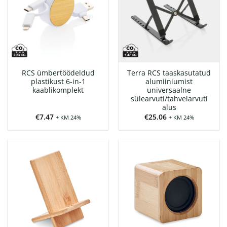
RCS ümbertöödeldud
Terra RCS taaskasutatud
plastikust 6-in-1
alumiiniumist
kaablikomplekt
universaalne
sülearvuti/tahvelarvuti
alus
€
7.47
€
25.06
+ KM 24%
+ KM 24%