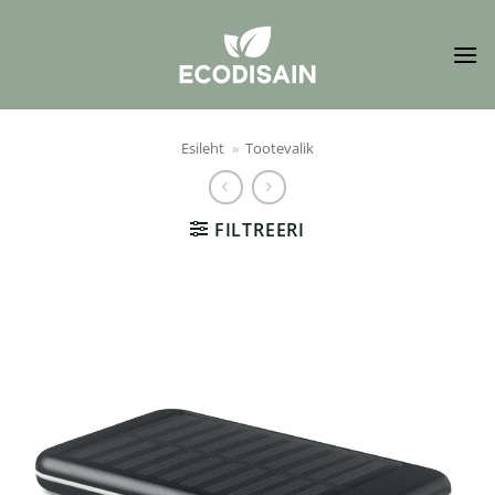
Skip
to
content
Esileht
»
Tootevalik
FILTREERI