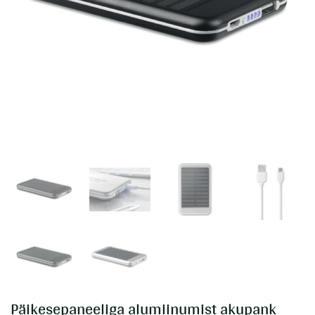
Päikesepaneeliga alumiinumist akupank