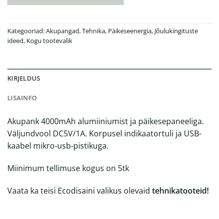
Kategooriad:
Akupangad
,
Tehnika
,
Päikeseenergia
,
Jõulukingituste
ideed
,
Kogu tootevalik
KIRJELDUS
LISAINFO
Akupank 4000mAh alumiiniumist ja päikesepaneeliga.
Väljundvool DC5V/1A. Korpusel indikaatortuli ja USB-
kaabel mikro-usb-pistikuga.
Miinimum tellimuse kogus on 5tk
Vaata ka teisi Ecodisaini valikus olevaid
tehnikatooteid!