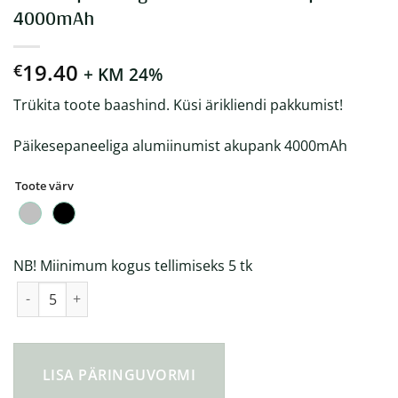
4000mAh
19.40
€
+ KM 24%
Trükita toote baashind. Küsi ärikliendi pakkumist!
Päikesepaneeliga alumiinumist akupank 4000mAh
Toote värv
NB! Miinimum kogus tellimiseks 5 tk
Päikesepaneeliga alumiinumist akupank 4000mAh kogus
LISA PÄRINGUVORMI