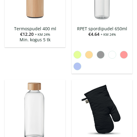
Termospudel 400 ml
RPET spordipudel 650ml
€
12.20
€
4.64
+ KM 24%
+ KM 24%
Min. kogus 5 tk