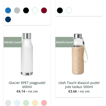
Näidis laos!
Näidis laos!
Glacier RPET joogpudel
Utah Touch klaasist pudel
600ml
jute taskus 500ml
€
4.14
€
3.66
+ KM 24%
+ KM 24%