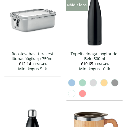
Näidis laos!
Roostevabast terasest
Topeltseinaga joogipudel
lõunasöögikarp 750ml
Belo 500ml
€
12.14
€
10.65
+ KM 24%
+ KM 24%
Min. kogus 5 tk
Min. kogus 10 tk