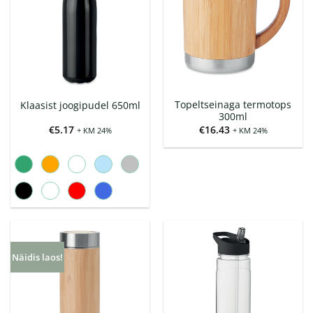
Topeltseinaga termotops
Klaasist joogipudel 650ml
300ml
€
5.17
€
16.43
+ KM 24%
+ KM 24%
Näidis laos!