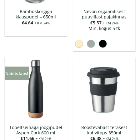
Bambuskorgiga
Nevon orgaanilisest
klaaspudel – 650ml
puuvillast pajakinnas
€
4.64
€
5.57
+ KM 24%
+ KM 24%
Min. kogus 5 tk
Näidis laos!
Topeltseinaga joogipudel
Roostevabast terasest
Aspen Cork 600 ml
kohvitops 350ml
€
11.66
€
6.38
+ KM 24%
+ KM 24%