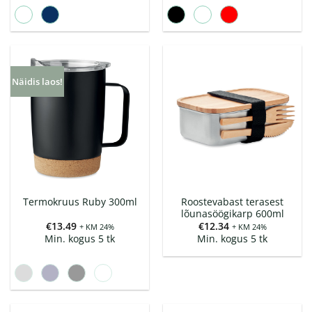
Näidis laos!
Roostevabast terasest
Termokruus Ruby 300ml
lõunasöögikarp 600ml
€
13.49
€
12.34
+ KM 24%
+ KM 24%
Min. kogus 5 tk
Min. kogus 5 tk