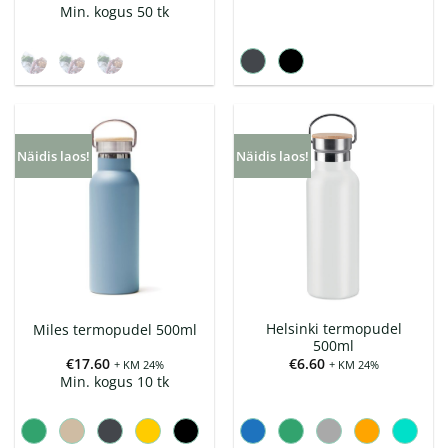
€6.00
Min. kogus 50 tk
kuni
€11.00
Näidis laos!
Näidis laos!
Helsinki termopudel
Miles termopudel 500ml
500ml
€
17.60
€
6.60
+ KM 24%
+ KM 24%
Min. kogus 10 tk