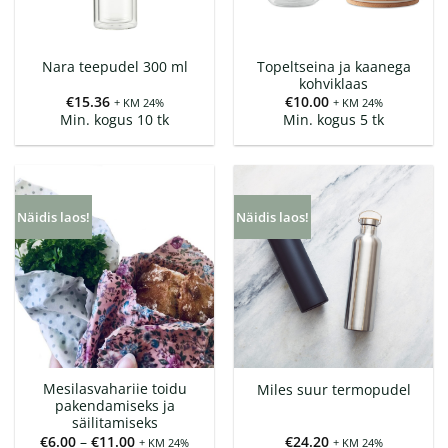
Topeltseina ja kaanega
Nara teepudel 300 ml
kohviklaas
€
15.36
€
10.00
+ KM 24%
+ KM 24%
Min. kogus 10 tk
Min. kogus 5 tk
Näidis laos!
Näidis laos!
Mesilasvahariie toidu
Miles suur termopudel
pakendamiseks ja
säilitamiseks
Hinnavahemik:
€
6.00
–
€
11.00
€
24.20
+ KM 24%
+ KM 24%