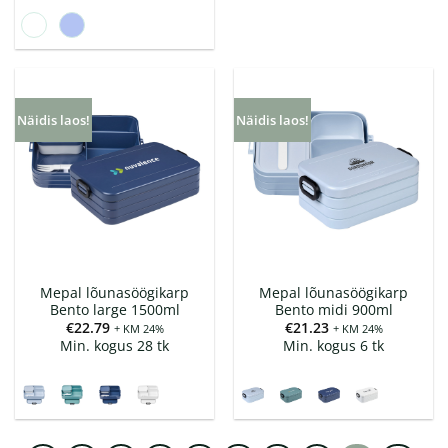
Näidis laos!
Näidis laos!
Mepal lõunasöögikarp
Mepal lõunasöögikarp
Bento large 1500ml
Bento midi 900ml
€
22.79
€
21.23
+ KM 24%
+ KM 24%
Min. kogus 28 tk
Min. kogus 6 tk