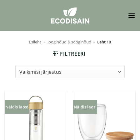
Skip
to
content
Esileht
»
Jooginõud & sööginõud
»
Leht 10
FILTREERI
Näidis laos!
Näidis laos!