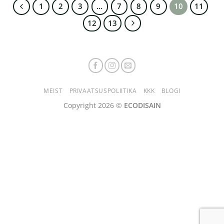
1
2
3
…
7
8
9
10
11
12
13
MEIST
PRIVAATSUSPOLIITIKA
KKK
BLOGI
Copyright 2026 ©
ECODISAIN