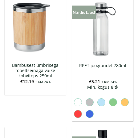
Näidis laos!
Bambusest ümbrisega
RPET joogipudel 780ml
topeltseinaga väike
kohvitops 250ml
€
12.19
€
5.21
+ KM 24%
+ KM 24%
Min. kogus 8 tk