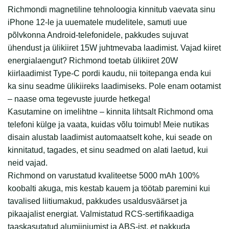
Richmondi magnetiline tehnoloogia kinnitub vaevata sinu
iPhone 12-le ja uuematele mudelitele, samuti uue
põlvkonna Android-telefonidele, pakkudes sujuvat
ühendust ja ülikiiret 15W juhtmevaba laadimist. Vajad kiiret
energialaengut? Richmond toetab ülikiiret 20W
kiirlaadimist Type-C pordi kaudu, nii toitepanga enda kui
ka sinu seadme ülikiireks laadimiseks. Pole enam ootamist
– naase oma tegevuste juurde hetkega!
Kasutamine on imelihtne – kinnita lihtsalt Richmond oma
telefoni külge ja vaata, kuidas võlu toimub! Meie nutikas
disain alustab laadimist automaatselt kohe, kui seade on
kinnitatud, tagades, et sinu seadmed on alati laetud, kui
neid vajad.
Richmond on varustatud kvaliteetse 5000 mAh 100%
koobalti akuga, mis kestab kauem ja töötab paremini kui
tavalised liitiumakud, pakkudes usaldusväärset ja
pikaajalist energiat. Valmistatud RCS-sertifikaadiga
taaskasutatud alumiiniumist ja ABS-ist, et pakkuda