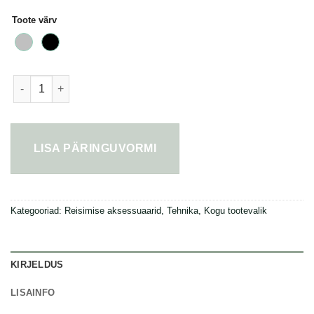
Toote värv
Urban Vitamin Richmond RCS 5000mah akupank kogus
LISA PÄRINGUVORMI
Kategooriad:
Reisimise aksessuaarid
,
Tehnika
,
Kogu tootevalik
KIRJELDUS
LISAINFO