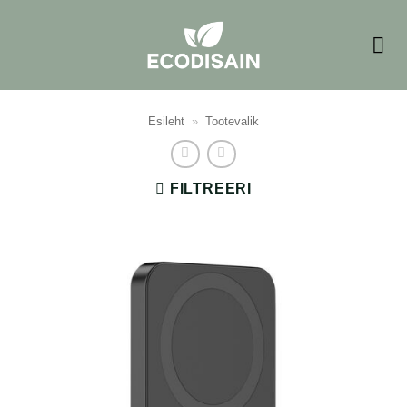
Skip
to
content
Esileht
»
Tootevalik
FILTREERI