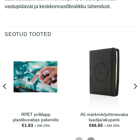
vastupidavat ja keskkonnasõbralikku lahendust.
SEOTUD TOOTED
RPET prillilapp
A5 märkmik/juhtmevaba
plastikuvabas pakendis
laadija/akupank
€
1.63
€
66.65
+ KM 24%
+ KM 24%