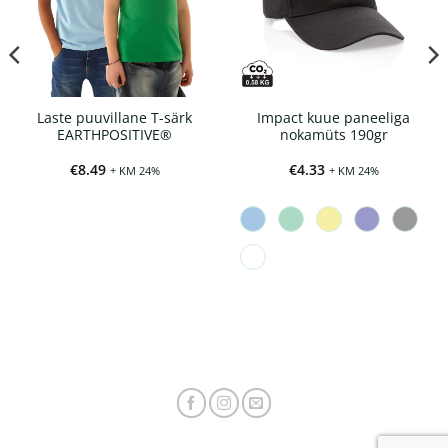
Laste puuvillane T-särk
Impact kuue paneeliga
EARTHPOSITIVE®
nokamüts 190gr
k:
€
8.49
€
4.33
+ KM 24%
+ KM 24%