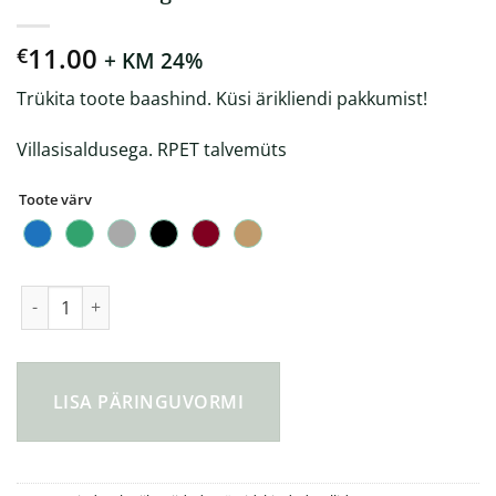
11.00
€
+ KM 24%
Trükita toote baashind. Küsi ärikliendi pakkumist!
Villasisaldusega. RPET talvemüts
Toote värv
Villasisaldusega RPET müts kogus
LISA PÄRINGUVORMI