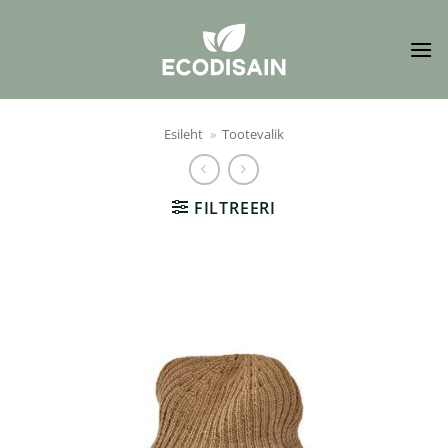
Skip
to
content
Esileht
»
Tootevalik
FILTREERI