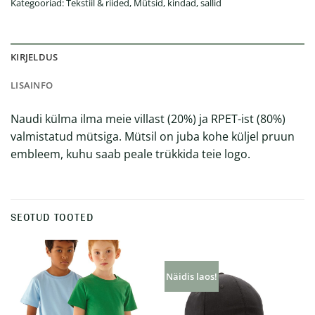
Kategooriad:
Tekstiil & riided
,
Mütsid, kindad, sallid
KIRJELDUS
LISAINFO
Naudi külma ilma meie villast (20%) ja RPET-ist (80%)
valmistatud mütsiga. Mütsil on juba kohe küljel pruun
embleem, kuhu saab peale trükkida teie logo.
SEOTUD TOOTED
Näidis laos!