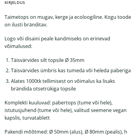
KIRJELDUS
Taimetops on mugav, kerge ja ecoloogiline. Kogu toode
on ilusti bränditav.
Logo või disaini peale kandmiseks on erinevad
võimalused:
Täisvärvides silt topsile Ø 35mm
Täisvärvides ümbris kas tumeda või heleda paberiga
Alates 1000tk tellimisest on võimalus ka lisaks
brändida otsetrükiga topsile
Komplekti kuuluvad: pabertops (tume või hele),
istutusjuhend (tume või hele), valitud seemene vegan
kapslis, turvatablett
Pakendi mõõtmed: Ø 50mm (alus), Ø 80mm (pealis), h