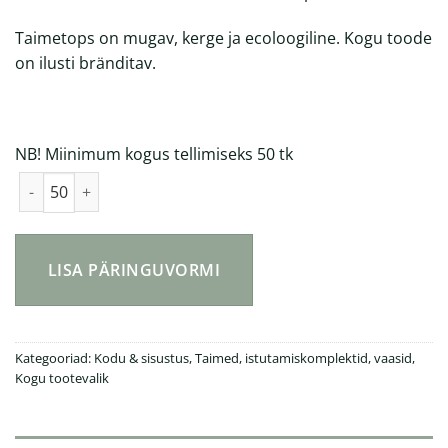
Taimetops on mugav, kerge ja ecoloogiline. Kogu toode
on ilusti bränditav.
NB! Miinimum kogus tellimiseks 50 tk
Taimetops kogus
LISA PÄRINGUVORMI
Kategooriad:
Kodu & sisustus
,
Taimed, istutamiskomplektid, vaasid
,
Kogu tootevalik