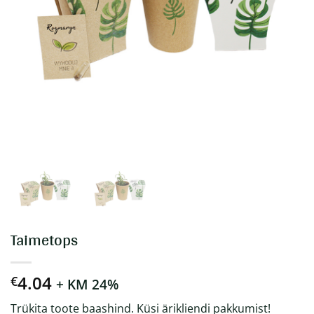
Taimetops
4.04
€
+ KM 24%
Trükita toote baashind. Küsi ärikliendi pakkumist!