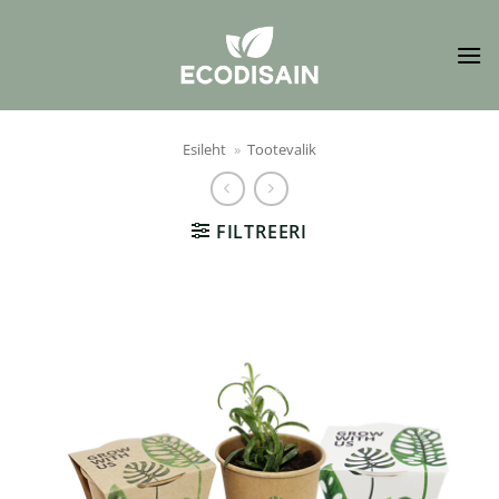
Skip
to
content
Esileht
»
Tootevalik
FILTREERI