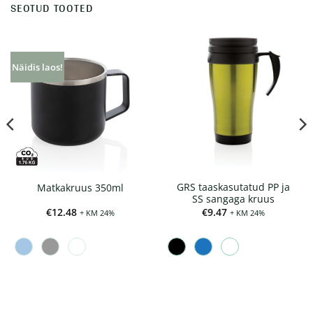
SEOTUD TOOTED
Näidis laos!
GRS taaskasutatud PP ja
Matkakruus 350ml
SS sangaga kruus
€
12.48
€
9.47
+ KM 24%
+ KM 24%