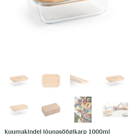
Kuumakindel lõunasöögikarp 1000ml