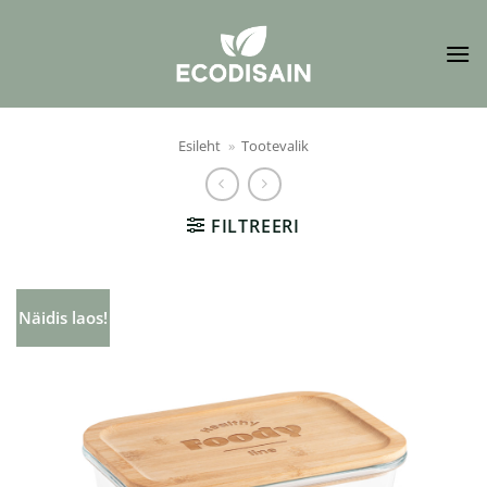
Skip
to
content
Esileht
»
Tootevalik
FILTREERI
Näidis laos!