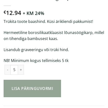
12.94
€
+ KM 24%
Trükita toote baashind. Küsi ärikliendi pakkumist!
Hermeetiline borosilikaatklaasist lõunasöögikarp, millel
on tihendiga bambusest kaas.
Lisandub graveeringu või trüki hind.
NB! Miinimum kogus tellimiseks 5 tk
Kuumakindel lõunasöögikarp 1000ml kogus
LISA PÄRINGUVORMI