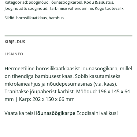
Kategooriad:
Sööginõud, lõunasöögikarbid
,
Kodu & sisustus
,
Jooginõud & sööginõud
,
Tarbimise vähendamine
,
Kogu tootevalik
Sildid:
borosilikaatklaas
,
bambus
KIRJELDUS
LISAINFO
Hermeetiline borosilikaatklaasist lõunasöögikarp, millel
on tihendiga bambusest kaas. Sobib kasutamiseks
mkrolaineahjus ja nõudepesumasinas (v.a. kaas).
Tranitakse jõupaberist karbist. Mõõdud: 196 x 145 x 64
mm | Karp: 202 x 150 x 66 mm
Vaata ka teisi
lõunasöögikarpe
Ecodisaini valikus!