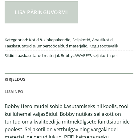
LISA PÄRINGUVORMI
Kategooriad:
Kotid & kinkepakendid
,
Seljakotid
,
Arvutikotid
,
Taaskasutatud & ümbertöödeldud materjalid
,
Kogu tootevalik
Sildid:
taaskasutatud materjal
,
Bobby
,
AWARE™
,
seljakott
,
rpet
KIRJELDUS
LISAINFO
Bobby Hero mudel sobib kasutamiseks nii koolis, tööl
kui lühemal väljasõidul. Bobby nutikas seljakott on
tuntud oma kvaliteedi ja mitmekülgsete funktsioonide
poolest. Seljakotil on vetthülgav ning vargakindel
materjal, peidetud lukud, RFID kaitsega tasku,