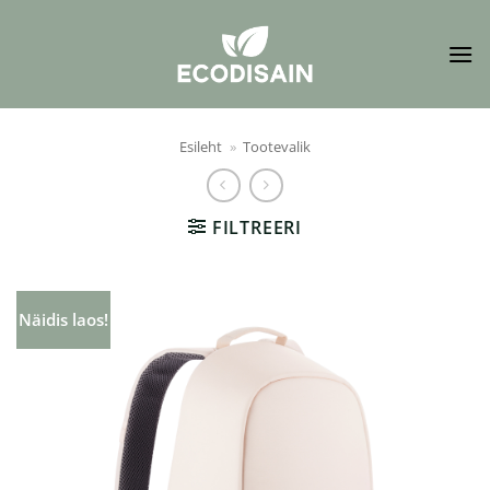
Skip
to
content
Esileht
»
Tootevalik
FILTREERI
Näidis laos!