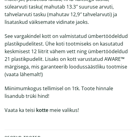
sülearvuti tasku( mahutab 13.3″ suuruse arvuti,
tahvelarvuti tasku (mahutav 12,9″ tahvelarvuti) ja
lisataskud väiksemate vidinate jaoks.
See vargakindel kott on valmistatud ümbertöödeldud
plastikpudelitest. Ühe koti tootmiseks on kasutatud
keskmisest 12 liitrit vähem vett ning ümbertöödeldud
21 plastikpudelit. Lisaks on kott varustatud AWARE™
märgisega, mis garanteerib loodussäästliku tootmise
(
vaata lähemalt
!)
Miinimumkogus tellimisel on 1tk. Toote hinnale
lisandub trüki hind!
Vaata ka teisi
kotte
meie valikus!