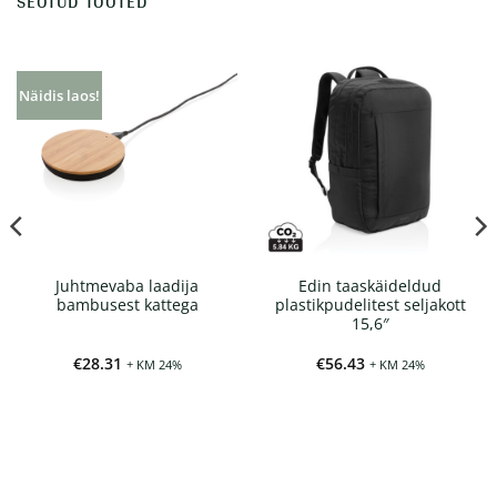
SEOTUD TOOTED
Näidis laos!
Juhtmevaba laadija
Edin taaskäideldud
bambusest kattega
plastikpudelitest seljakott
15,6″
€
28.31
€
56.43
+ KM 24%
+ KM 24%