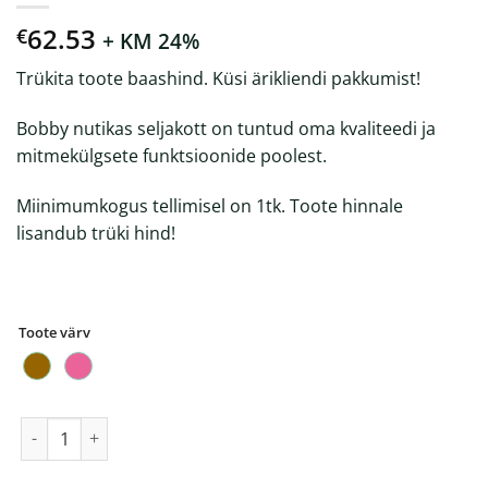
62.53
€
+ KM 24%
Trükita toote baashind. Küsi ärikliendi pakkumist!
Bobby nutikas seljakott on tuntud oma kvaliteedi ja
mitmekülgsete funktsioonide poolest.
Miinimumkogus tellimisel on 1tk. Toote hinnale
lisandub trüki hind!
Toote värv
Bobby Hero Spring vargakindel seljakott 13.3" kogus