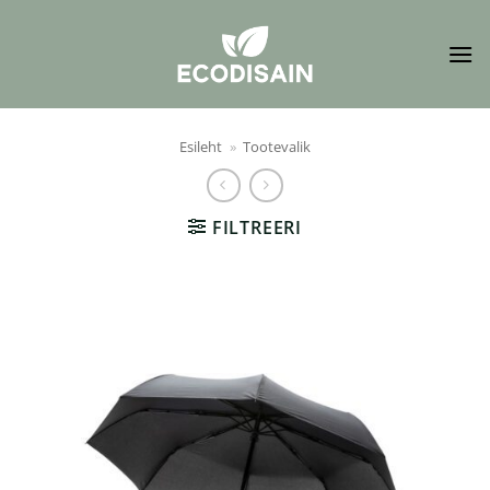
Skip
to
content
Esileht
»
Tootevalik
FILTREERI