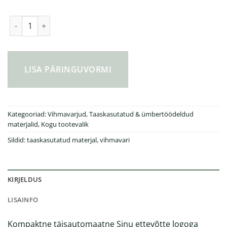
Kompaktne vihmavari, täisautomaatne ⌀95cm kogus
LISA PÄRINGUVORMI
Kategooriad:
Vihmavarjud
,
Taaskasutatud & ümbertöödeldud
materjalid
,
Kogu tootevalik
Sildid:
taaskasutatud materjal
,
vihmavari
KIRJELDUS
LISAINFO
Kompaktne täisautomaatne Sinu ettevõtte logoga