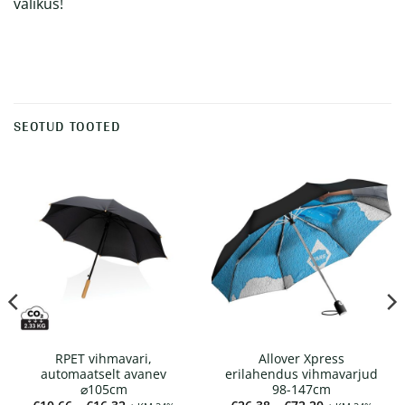
valikus!
SEOTUD TOOTED
RPET vihmavari,
Allover Xpress
automaatselt avanev
erilahendus vihmavarjud
⌀105cm
98-147cm
Hinnavahemik:
Hinnavahemi