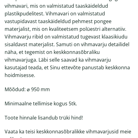
vihmavari, mis on valmistatud taaskäideldud
plastikpudelitest. Vihmavari on valmistatud
vastupidavast taaskäideldud pehmest pongee
materjalist, mis on kvaliteetsem polüestri alternatiiv.
Vihmavarju ribid on valmistatud tugevast klaasikiudu
sisaldavst materjalist. Samuti on vihmavarju detailidel
näha, et tegemist on keskkonnasõbraliku
vihmavarjuga. Läbi selle saavad ka vihmavarju
kasutajad teada, et Sinu ettevõte panustab keskkonna
hoidmisesse.
Mõõdud: ⌀ 950 mm
Minimaalne tellimise kogus 5tk.
Toote hinnale lisandub trüki hind!
Vaata ka teisi
keskkonnasõbralikke vihmavarjusid
meie