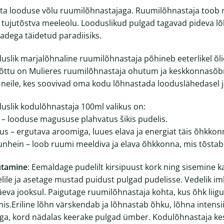
ta looduse võlu ruumilõhnastajaga. Ruumilõhnastaja toob 
 tujutõstva meeleolu. Looduslikud pulgad tagavad pideva
adega täidetud paradiisiks.
uslik marjalõhnaline ruumilõhnastaja põhineb eeterlikel õli
õttu on Mulieres ruumilõhnastaja ohutum ja keskkonnasõbra
k neile, kes soovivad oma kodu lõhnastada looduslähedasel ja
uslik kodulõhnastaja 100ml valikus on:
 – looduse magususe plahvatus šikis pudelis.
rus – ergutava aroomiga, luues elava ja energiat täis õhkkon
unhein – loob ruumi meeldiva ja elava õhkkonna, mis tõstab
utamine
: Eemaldage pudelilt kirsipuust kork ning sisemine ka
lile ja asetage mustad puidust pulgad pudelisse. Vedelik 
eva jooksul. Paigutage ruumilõhnastaja kohta, kus õhk liig
is.Eriline lõhn värskendab ja lõhnastab õhku, lõhna intensi
ga, kord nädalas keerake pulgad ümber. Kodulõhnastaja kes