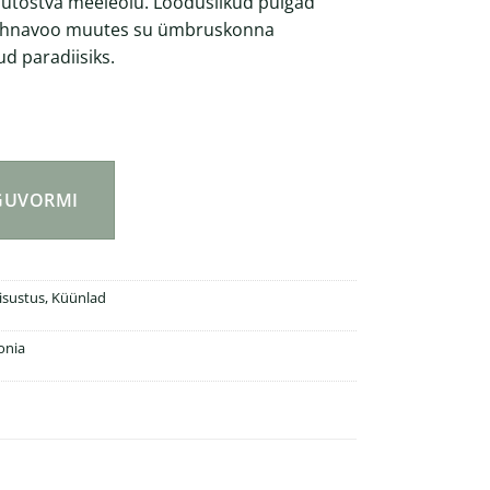
jutõstva meeleolu. Looduslikud pulgad
lõhnavoo muutes su ümbruskonna
d paradiisiks.
astaja 100ml kogus
NGUVORMI
isustus
,
Küünlad
onia