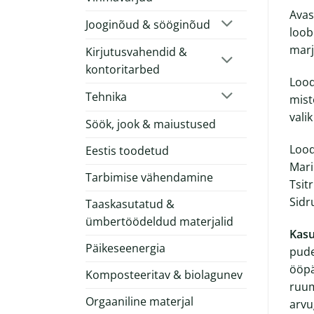
Avas
Jooginõud & sööginõud
loob
marj
Kirjutusvahendid &
kontoritarbed
Lood
Tehnika
mist
vali
Söök, jook & maiustused
Lood
Eestis toodetud
Mari
Tarbimise vähendamine
Tsit
Sidr
Taaskasutatud &
ümbertöödeldud materjalid
Kas
Päikeseenergia
pude
ööpä
Komposteeritav & biolagunev
ruum
Orgaaniline materjal
arvu