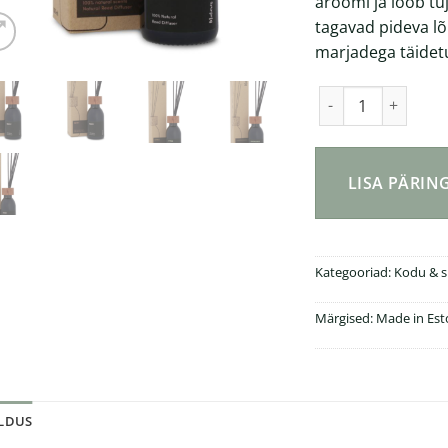
aroomi ja loob tu
tagavad pideva 
marjadega täidetu
Looduslik kodulõhn
LISA PÄRI
Kategooriad:
Kodu & s
Märgised:
Made in Est
ELDUS