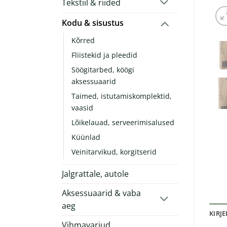
Tekstiil & riided
Kodu & sisustus
Kõrred
Fliistekid ja pleedid
Söögitarbed, köögi
aksessuaarid
Taimed, istutamiskomplektid,
vaasid
Lõikelauad, serveerimisalused
Küünlad
Veinitarvikud, korgitserid
Jalgrattale, autole
Aksessuaarid & vaba
aeg
KIRJ
Vihmavarjud