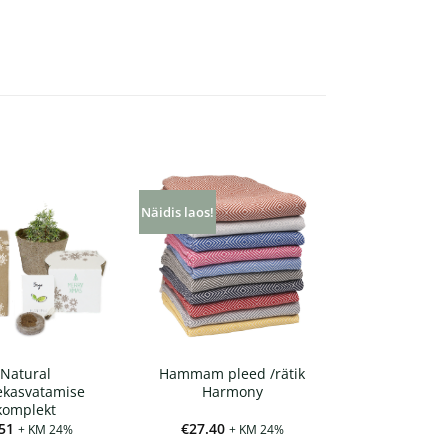
Näidis laos!
Natural
Hammam pleed /rätik
ekasvatamise
Harmony
komplekt
51
€
27.40
+ KM 24%
+ KM 24%