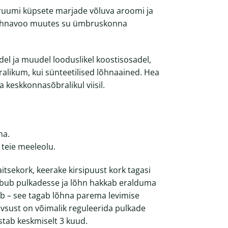
ruumi küpsete marjade võluva aroomi ja
 lõhnavoo muutes su ümbruskonna
del ja muudel looduslikel koostisosadel,
likum, kui sünteetilised lõhnaained. Hea
 keskkonnasõbralikul viisil.
na.
 teie meeleolu.
itsekork, keerake kirsipuust kork tagasi
imbub pulkadesse ja lõhn hakkab eralduma
ub – see tagab lõhna parema levimise
ivsust on võimalik reguleerida pulkade
tab keskmiselt 3 kuud.