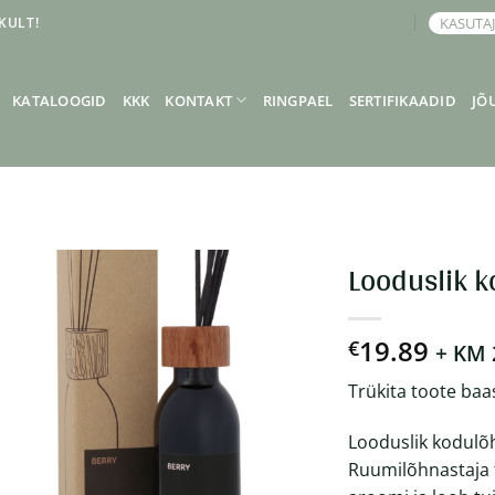
KULT!
KASUTA
BRONEERI KOHTUMINE
KATALOOGID
KKK
KONTAKT
RINGPAEL
SERTIFIKAADID
JÕ
Looduslik 
19.89
€
+ KM
Trükita toote baa
Looduslik kodulõh
Ruumilõhnastaja 