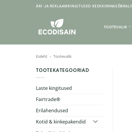
Skip
ÄRI- JA REKLAAMKINGITUSED KESKKONNASÕBRALI
to
content
TOOTEVALIK
Esileht
»
Tootevalik
TOOTEKATEGOORIAD
Laste kingitused
Fairtrade®
Erilahendused
Kotid & kinkepakendid