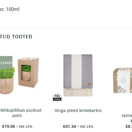
s: 100ml
TUD TOOTED
s laos!
blikupõõsas puidust
Vinga pleed kinkekarbis
potis
taim
€
19.06
€
41.34
€
8.
+ KM 24%
+ KM 24%