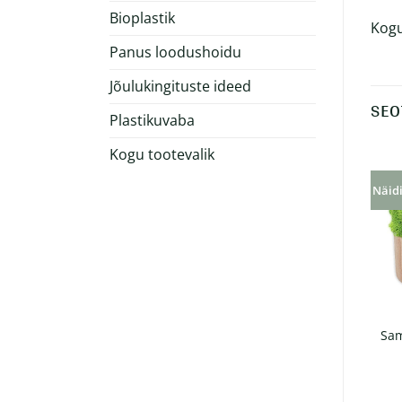
Bioplastik
Kogu
Panus loodushoidu
Jõulukingituste ideed
SEO
Plastikuvaba
Kogu tootevalik
Näidis laos!
Näidi
Sam
Paberist kõrred 10tk
Bocado lõikelaud
€
0.35
€
12.00
+ KM 24%
+ KM 24%