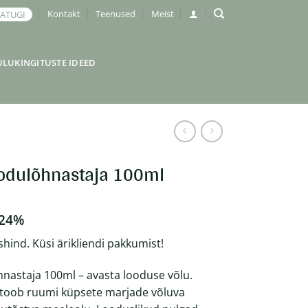
Kontakt
Teenused
Meist
JATUGI
ULUKINGITUSTE IDEED
kodulõhnastaja 100ml
 24%
shind. Küsi ärikliendi pakkumist!
nastaja 100ml – avasta looduse võlu.
toob ruumi küpsete marjade võluva