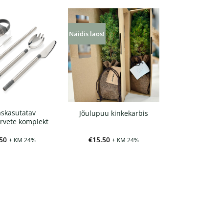
Näidis laos!
skasutatav
Jõulupuu kinkekarbis
arvete komplekt
50
€
15.50
+ KM 24%
+ KM 24%