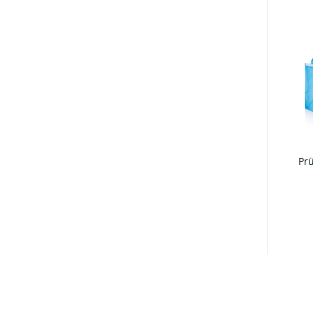
Näidis laos!
Prü
Metallkõrte komplekt 2tk
Pudeliavaja
€
1.84
€
4.54
+ KM 24%
+ KM 24%