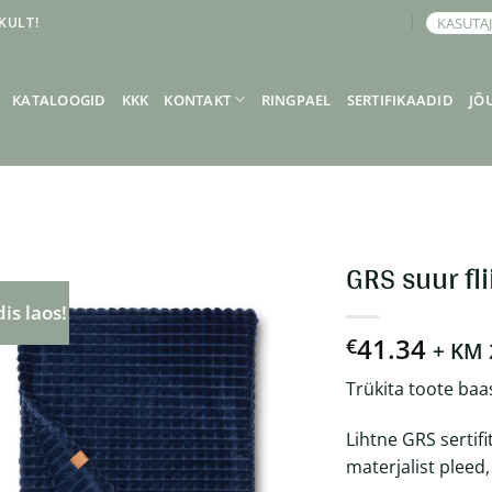
KULT!
KASUTA
BRONEERI KOHTUMINE
KATALOOGID
KKK
KONTAKT
RINGPAEL
SERTIFIKAADID
JÕ
GRS suur fl
is laos!
41.34
€
+ KM
Trükita toote baa
Lihtne GRS serti
materjalist pleed