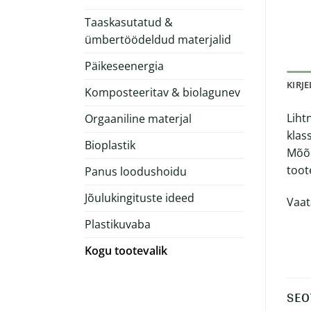
Taaskasutatud &
ümbertöödeldud materjalid
Päikeseenergia
KIRJ
Komposteeritav & biolagunev
Liht
Orgaaniline materjal
klas
Bioplastik
Mõõd
toot
Panus loodushoidu
Jõulukingituste ideed
Vaat
Plastikuvaba
Kogu tootevalik
SEO