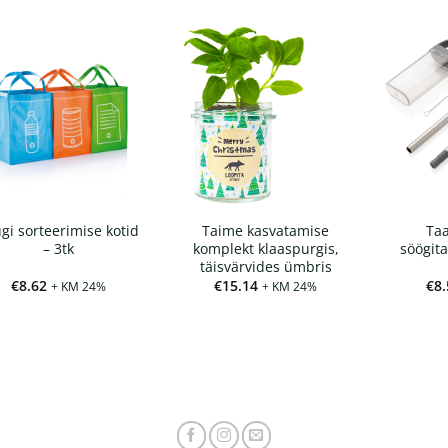
gi sorteerimise kotid
Taime kasvatamise
Taa
– 3tk
komplekt klaaspurgis,
söögit
täisvärvides ümbris
€
8.62
€
15.14
€
8.
+ KM 24%
+ KM 24%