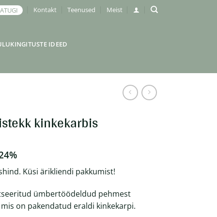
Kontakt
Teenused
Meist
JATUGI
ULUKINGITUSTE IDEED
iistekk kinkekarbis
 24%
shind. Küsi ärikliendi pakkumist!
fitseeritud ümbertöödeldud pehmest
, mis on pakendatud eraldi kinkekarpi.