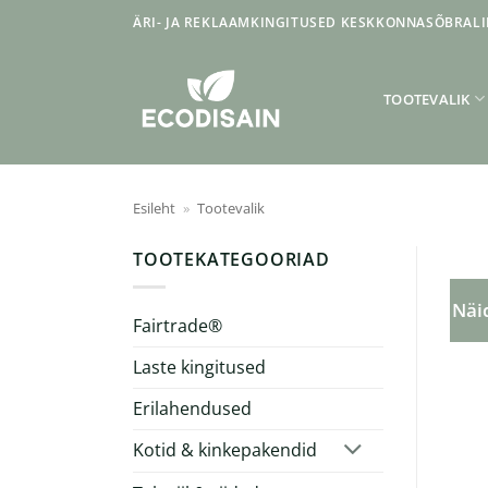
Skip
ÄRI- JA REKLAAMKINGITUSED KESKKONNASÕBRALI
to
content
TOOTEVALIK
Esileht
»
Tootevalik
TOOTEKATEGOORIAD
Näid
Fairtrade®
Laste kingitused
Erilahendused
Kotid & kinkepakendid