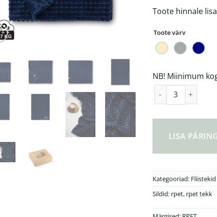
Toote hinnale lis
Toote värv
NB! Miinimum kogu
GRS suur fliistekk 
LISA PÄRI
Kategooriad:
Fliistekid
Sildid:
rpet
,
rpet tekk
Märgised:
RPET