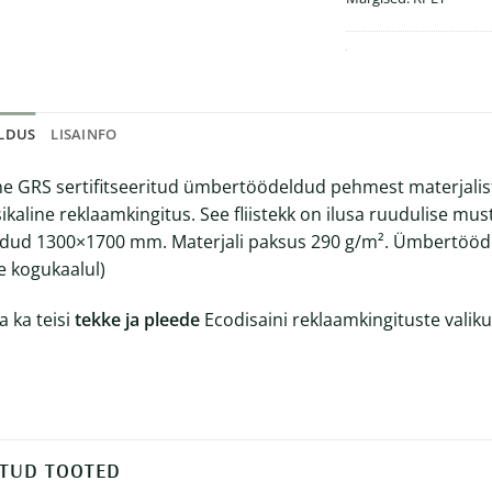
ELDUS
LISAINFO
ne GRS sertifitseeritud ümbertöödeldud pehmest materjalist p
sikaline reklaamkingitus. See fliistekk on ilusa ruudulise mus
ud 1300×1700 mm. Materjali paksus 290 g/m². Ümbertööde
e kogukaalul)
a ka teisi
tekke ja pleede
Ecodisaini reklaamkingituste valiku
TUD TOOTED