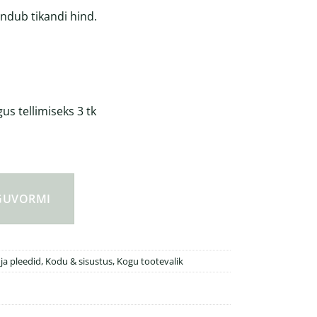
andub tikandi hind.
s tellimiseks 3 tk
kinkekarbis kogus
NGUVORMI
 ja pleedid
,
Kodu & sisustus
,
Kogu tootevalik