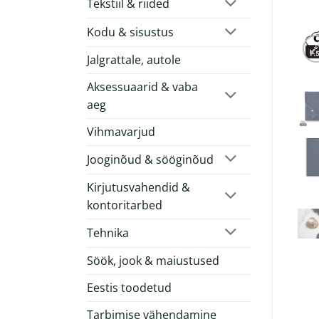
Tekstiil & riided
Kodu & sisustus
Jalgrattale, autole
Aksessuaarid & vaba
aeg
Vihmavarjud
Jooginõud & sööginõud
Kirjutusvahendid &
kontoritarbed
Tehnika
Söök, jook & maiustused
Eestis toodetud
Tarbimise vähendamine