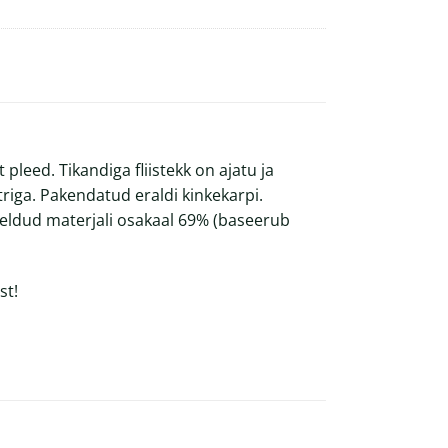
leed. Tikandiga fliistekk on ajatu ja
triga. Pakendatud eraldi kinkekarpi.
ldud materjali osakaal 69% (baseerub
st!