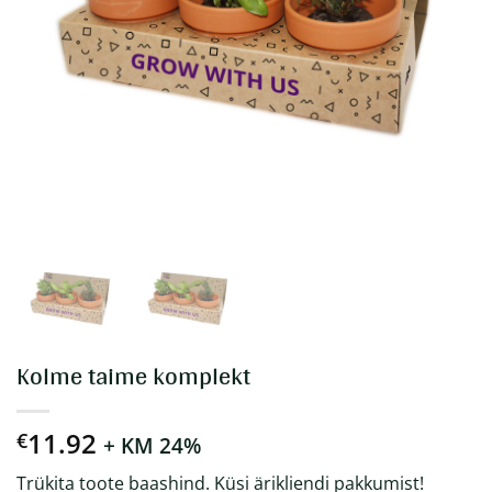
Kolme taime komplekt
11.92
€
+ KM 24%
Trükita toote baashind. Küsi ärikliendi pakkumist!