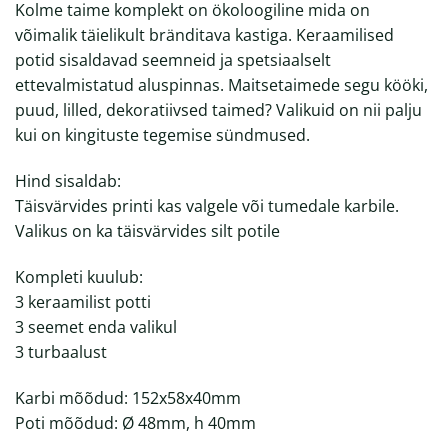
Kolme taime komplekt on ökoloogiline mida on
võimalik täielikult bränditava kastiga. Keraamilised
potid sisaldavad seemneid ja spetsiaalselt
ettevalmistatud aluspinnas. Maitsetaimede segu kööki,
puud, lilled, dekoratiivsed taimed? Valikuid on nii palju
kui on kingituste tegemise sündmused.
Hind sisaldab:
Täisvärvides printi kas valgele või tumedale karbile.
Valikus on ka täisvärvides silt potile
Kompleti kuulub:
3 keraamilist potti
3 seemet enda valikul
3 turbaalust
Karbi mõõdud: 152x58x40mm
Poti mõõdud: Ø 48mm, h 40mm