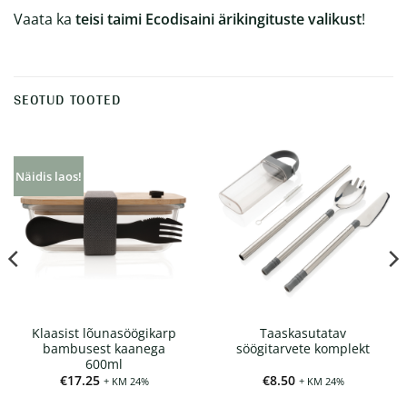
Vaata ka
teisi taimi Ecodisaini ärikingituste valikust
!
SEOTUD TOOTED
Näidis laos!
Klaasist lõunasöögikarp
Taaskasutatav
bambusest kaanega
söögitarvete komplekt
600ml
€
17.25
€
8.50
+ KM 24%
+ KM 24%