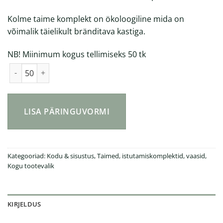
Kolme taime komplekt on ökoloogiline mida on
võimalik täielikult bränditava kastiga.
NB! Miinimum kogus tellimiseks 50 tk
Kolme taime komplekt kogus
LISA PÄRINGUVORMI
Kategooriad:
Kodu & sisustus
,
Taimed, istutamiskomplektid, vaasid
,
Kogu tootevalik
KIRJELDUS