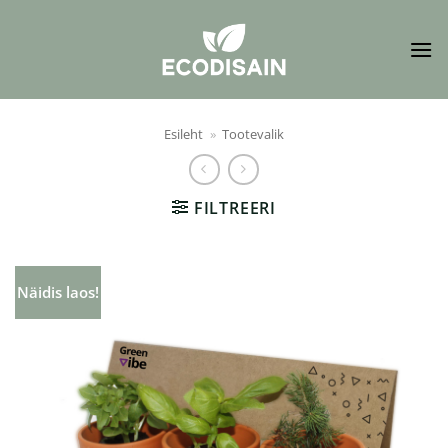
Skip
to
content
Esileht
»
Tootevalik
FILTREERI
Näidis laos!