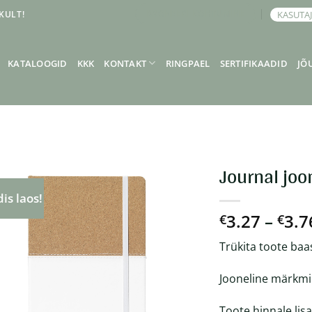
KULT!
KASUTA
BRONEERI KOHTUMINE
KATALOOGID
KKK
KONTAKT
RINGPAEL
SERTIFIKAADID
JÕ
Journal jo
is laos!
3.27
–
3.7
€
€
Trükita toote baa
Jooneline märkmik
Toote hinnale lis