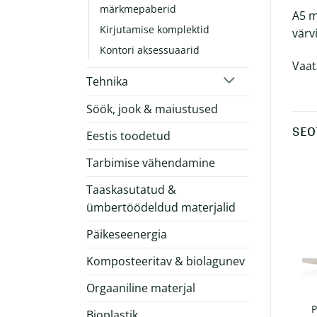
märkmepaberid
A5 m
Kirjutamise komplektid
värv
Kontori aksessuaarid
Vaat
Tehnika
Söök, jook & maiustused
SEO
Eestis toodetud
Tarbimise vähendamine
Taaskasutatud &
Näidis laos!
ümbertöödeldud materjalid
Päikeseenergia
Komposteeritav & biolagunev
Orgaaniline materjal
Klassikaline tormikindel
Piimapakist pastapliiats
P
Bioplastik