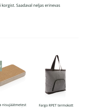
korgist. Saadaval neljas erinevas
s!
ja nisujäätmetest
Fargo RPET termokott