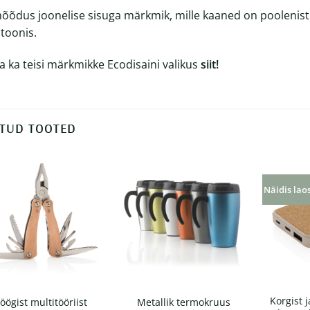
õõdus joonelise sisuga märkmik, mille kaaned on poolenisti 
itoonis.
a ka teisi märkmikke Ecodisaini valikus
siit!
TUD TOOTED
Näidis lao
Korgist 
öögist multitööriist
Metallik termokruus