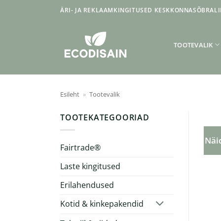
Skip
ÄRI- JA REKLAAMKINGITUSED KESKKONNASÕBRALI
to
content
TOOTEVALIK
Esileht
»
Tootevalik
TOOTEKATEGOORIAD
Näid
Fairtrade®
Laste kingitused
Erilahendused
Kotid & kinkepakendid