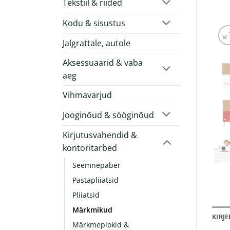
Tekstiil & riided
Kodu & sisustus
Jalgrattale, autole
Aksessuaarid & vaba
aeg
Vihmavarjud
Jooginõud & sööginõud
Kirjutusvahendid &
kontoritarbed
Seemnepaber
Pastapliiatsid
Pliiatsid
Märkmikud
KIRJ
Märkmeplokid &