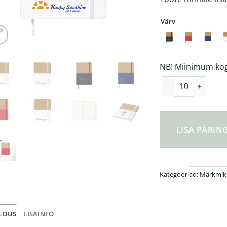
Värv
NB! Miinimum kogu
Journal jooneline 
LISA PÄRI
Kategooriad:
Märkmik
ELDUS
LISAINFO