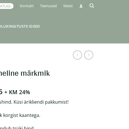
Kontakt
Teenused
Meist
JATUGI
ULUKINGITUSTE IDEED
oneline märkmik
Hinnavahemik:
6
+ KM 24%
€3.27
shind. Küsi ärikliendi pakkumist!
kuni
€3.76
 korgist kaantega.
andub trüki hind.