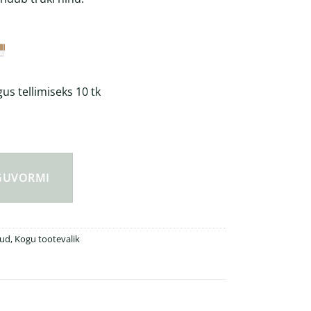
s tellimiseks 10 tk
märkmik kogus
NGUVORMI
ud
,
Kogu tootevalik