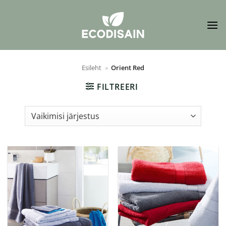
Skip
to
content
Esileht
»
Orient Red
FILTREERI