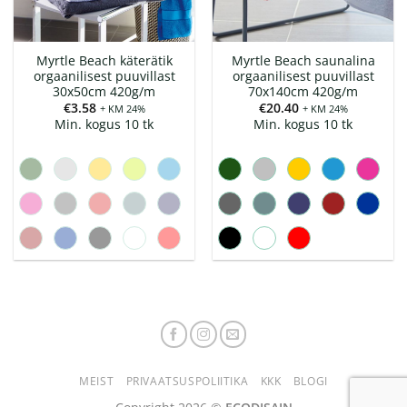
Myrtle Beach käterätik
Myrtle Beach saunalina
orgaanilisest puuvillast
orgaanilisest puuvillast
30x50cm 420g/m
70x140cm 420g/m
€
3.58
€
20.40
+ KM 24%
+ KM 24%
Min. kogus 10 tk
Min. kogus 10 tk
MEIST
PRIVAATSUSPOLIITIKA
KKK
BLOGI