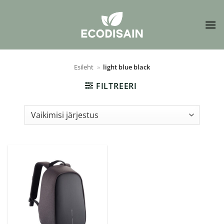
Skip
to
content
Esileht
»
light blue black
FILTREERI