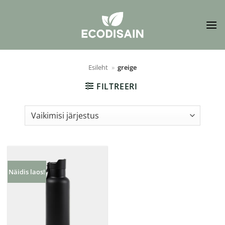
Skip
to
content
Esileht
»
greige
FILTREERI
Näidis laos!