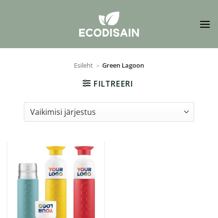
Skip
to
content
Esileht
»
Green Lagoon
FILTREERI