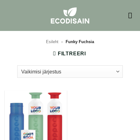
Skip
to
content
Esileht
»
Funky Fuchsia
FILTREERI