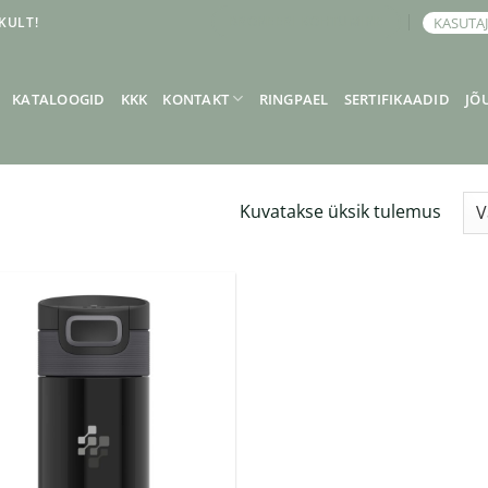
KULT!
KASUTA
BRONEERI KOHTUMINE
KATALOOGID
KKK
KONTAKT
RINGPAEL
SERTIFIKAADID
JÕ
Kuvatakse üksik tulemus