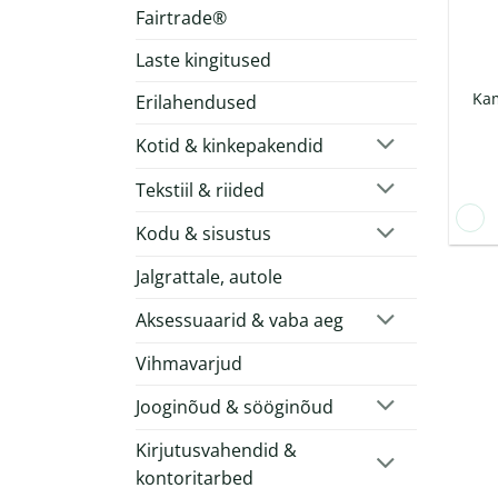
Fairtrade®
Laste kingitused
Ka
Erilahendused
Kotid & kinkepakendid
Tekstiil & riided
Kodu & sisustus
Jalgrattale, autole
Aksessuaarid & vaba aeg
Vihmavarjud
Jooginõud & sööginõud
Kirjutusvahendid &
kontoritarbed