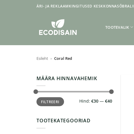
Skip
ÄRI- JA REKLAAMKINGITUSED KESKKONNASÕBRALI
to
content
TOOTEVALIK
Esileht
»
Coral Red
MÄÄRA HINNAVAHEMIK
Minimaalne
Maksimaalne
Hind:
€30
—
€40
FILTREERI
hind
hind
TOOTEKATEGOORIAD