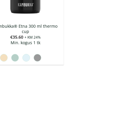
mbukka® Etna 300 ml thermo
cup
€
35.60
+ KM 24%
Min. kogus 1 tk