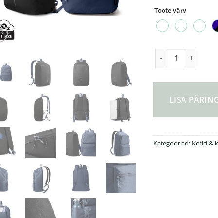
Toote värv
Switch Backpack ka
LISA PÄRI
Kategooriad:
Kotid & 