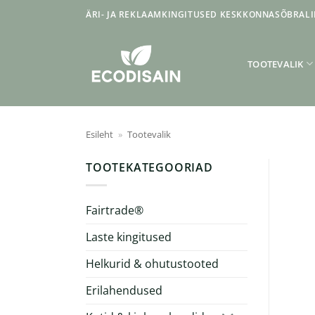
Skip
ÄRI- JA REKLAAMKINGITUSED KESKKONNASÕBRALI
to
content
TOOTEVALIK
Esileht
»
Tootevalik
TOOTEKATEGOORIAD
Fairtrade®
Laste kingitused
Helkurid & ohutustooted
Erilahendused