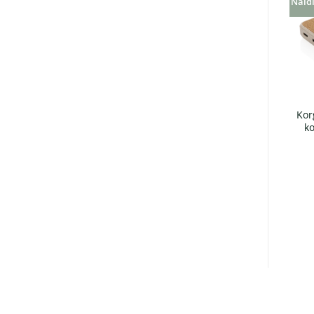
Näidi
Korgist 10W hiirepadi ja
5W Nisukõrtest
Kor
juhtmevaba laadija
juhtmevaba laadija
k
€
24.30
€
14.01
+ KM 24%
+ KM 24%