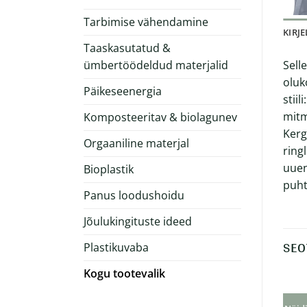
Tarbimise vähendamine
KIRJ
Taaskasutatud &
Sell
ümbertöödeldud materjalid
oluk
Päikeseenergia
stii
mitm
Komposteeritav & biolagunev
Kerg
Orgaaniline materjal
ring
uuen
Bioplastik
puht
Panus loodushoidu
Jõulukingituste ideed
SEO
Plastikuvaba
Kogu tootevalik