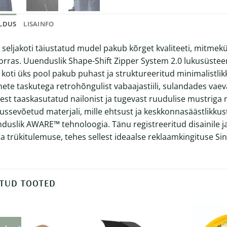
ELDUS
LISAINFO
e seljakoti täiustatud mudel pakub kõrget kvaliteeti, mitmek
orras. Uuenduslik Shape-Shift Zipper System 2.0 lukusüstee
li: koti üks pool pakub puhast ja struktureeritud minimalistli
ete taskutega retrohõngulist vabaajastiili, sulandades vaev
est taaskasutatud nailonist ja tugevast ruudulise mustriga 
lussevõetud materjali, mille ehtsust ja keskkonnasäästlikku
duslik AWARE™ tehnoloogia. Tänu registreeritud disainile ja
a trükitulemuse, tehes sellest ideaalse reklaamkingituse S
TUD TOOTED