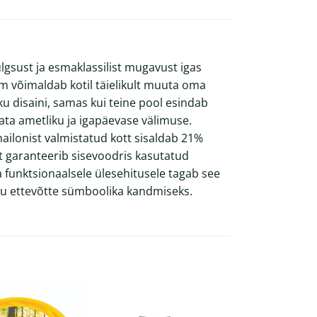
ülgsust ja esmaklassilist mugavust igas
m võimaldab kotil täielikult muuta oma
kku disaini, samas kui teine pool esindab
ata ametliku ja igapäevase välimuse.
nailonist valmistatud kott sisaldab 21%
st garanteerib sisevoodris kasutatud
 funktsionaalsele ülesehitusele tagab see
inu ettevõtte sümboolika kandmiseks.