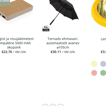
s laos!
gist ja nisujäätmetest
Tornado vihmavari,
Len
ompaktne 5000 mAh
automaatselt avanev
akupank
⌀105cm
€
22.76
€
30.11
€
3.
+ KM 24%
+ KM 24%