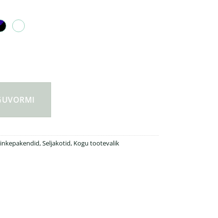
ks-ühes seljakott kogus
NGUVORMI
kinkepakendid
,
Seljakotid
,
Kogu tootevalik