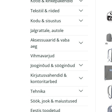
Kotid & kinkepakendid
Tekstiil & riided
Kodu & sisustus
Jalgrattale, autole
Aksessuaarid & vaba
aeg
Vihmavarjud
Jooginõud & sööginõud
Kirjutusvahendid &
kontoritarbed
Tehnika
Söök, jook & maiustused
Eestis toodetud