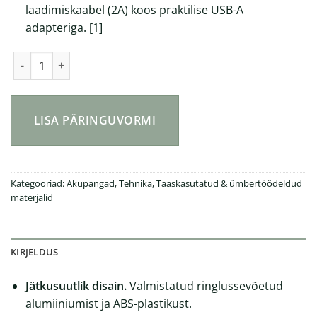
laadimiskaabel (2A) koos praktilise USB-A
adapteriga.
[
1
]
Võimas ja keskkonnasõbralik akupank (10 000 mAh) kogus
LISA PÄRINGUVORMI
Kategooriad:
Akupangad
,
Tehnika
,
Taaskasutatud & ümbertöödeldud
materjalid
KIRJELDUS
Jätkusuutlik disain.
Valmistatud ringlussevõetud
alumiiniumist ja ABS-plastikust.