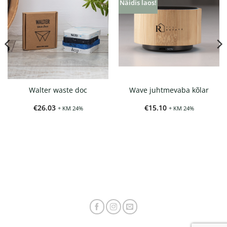
Näidis laos!
Walter waste doc
Wave juhtmevaba kõlar
€
26.03
€
15.10
+ KM 24%
+ KM 24%