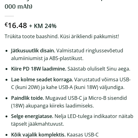
000 mAh)
16.48
€
+ KM 24%
Trükita toote baashind. Küsi ärikliendi pakkumist!
Jätkusuutlik disain.
Valmistatud ringlussevõetud
alumiiniumist ja ABS-plastikust.
Kiire PD 18W laadimine.
Säästab oluliselt Sinu aega.
Lae kolme seadet korraga.
Varustatud võimsa USB-
C (kuni 20W) ja kahe USB-A (kuni 18W) väljundiga.
Paindlik toide.
Mugavad USB-C ja Micro-B sisendid
(18W) akupanga kiireks laadimiseks.
Selge energiatase.
Nelja LED-tulega indikaator näitab
täpselt jääkmahtuvust.
Kõik vajalik komplektis.
Kaasas USB-C