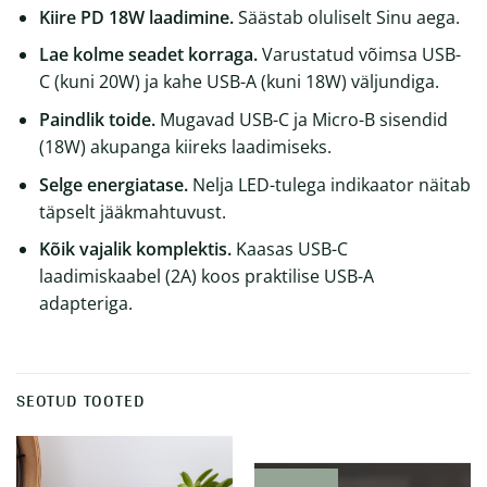
Kiire PD 18W laadimine.
Säästab oluliselt Sinu aega.
Lae kolme seadet korraga.
Varustatud võimsa USB-
C (kuni 20W) ja kahe USB-A (kuni 18W) väljundiga.
Paindlik toide.
Mugavad USB-C ja Micro-B sisendid
(18W) akupanga kiireks laadimiseks.
Selge energiatase.
Nelja LED-tulega indikaator näitab
täpselt jääkmahtuvust.
Kõik vajalik komplektis.
Kaasas USB-C
laadimiskaabel (2A) koos praktilise USB-A
adapteriga.
SEOTUD TOOTED