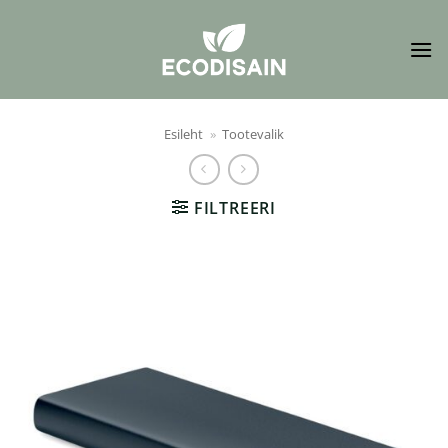
Skip
to
content
Esileht
»
Tootevalik
FILTREERI