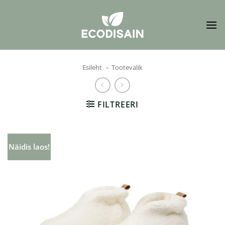
Skip
to
content
Esileht
»
Tootevalik
FILTREERI
Näidis laos!