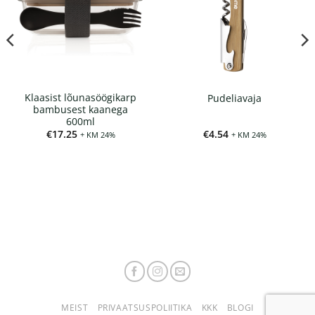
Klaasist lõunasöögikarp
Pudeliavaja
bambusest kaanega
600ml
€
17.25
€
4.54
+ KM 24%
+ KM 24%
MEIST
PRIVAATSUSPOLIITIKA
KKK
BLOGI