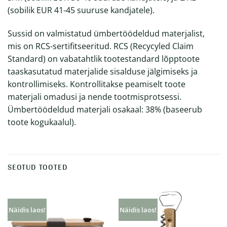
(sobilik EUR 41-45 suuruse kandjatele).
Sussid on valmistatud ümbertöödeldud materjalist,
mis on RCS-sertifitseeritud. RCS (Recycyled Claim
Standard) on vabatahtlik tootestandard lõpptoote
taaskasutatud materjalide sisalduse jälgimiseks ja
kontrollimiseks. Kontrollitakse peamiselt toote
materjali omadusi ja nende tootmisprotsessi.
Ümbertöödeldud materjali osakaal: 38% (baseerub
toote kogukaalul).
SEOTUD TOOTED
Näidis laos!
Näidis laos!