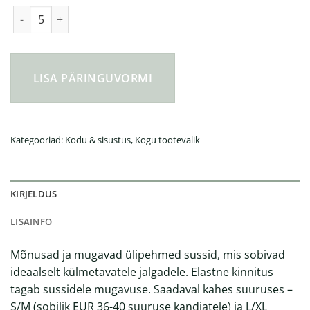
VINGA Santos pehmed sussid kogus
LISA PÄRINGUVORMI
Kategooriad:
Kodu & sisustus
,
Kogu tootevalik
KIRJELDUS
LISAINFO
Mõnusad ja mugavad ülipehmed sussid, mis sobivad
ideaalselt külmetavatele jalgadele. Elastne kinnitus
tagab sussidele mugavuse. Saadaval kahes suuruses –
S/M (sobilik EUR 36-40 suuruse kandjatele) ja L/XL