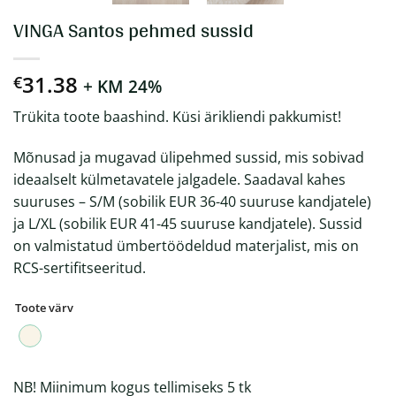
VINGA Santos pehmed sussid
31.38
€
+ KM 24%
Trükita toote baashind. Küsi ärikliendi pakkumist!
Mõnusad ja mugavad ülipehmed sussid, mis sobivad
ideaalselt külmetavatele jalgadele. Saadaval kahes
suuruses – S/M (sobilik EUR 36-40 suuruse kandjatele)
ja L/XL (sobilik EUR 41-45 suuruse kandjatele). Sussid
on valmistatud ümbertöödeldud materjalist, mis on
RCS-sertifitseeritud.
Toote värv
NB! Miinimum kogus tellimiseks 5 tk