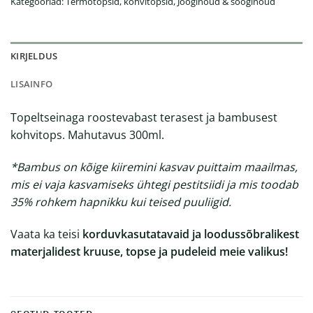
Kategooriad:
Termotopsid, kohvitopsid
,
Jooginõud & sööginõud
KIRJELDUS
LISAINFO
Topeltseinaga roostevabast terasest ja bambusest
kohvitops. Mahutavus 300ml.
*Bambus on kõige kiiremini kasvav puittaim maailmas,
mis ei vaja kasvamiseks ühtegi pestitsiidi ja mis toodab
35% rohkem hapnikku kui teised puuliigid.
Vaata ka teisi
korduvkasutatavaid ja loodussõbralikest
materjalidest kruuse, topse ja pudeleid meie valikus
!