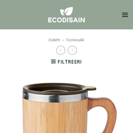
Skip
to
content
Esileht
»
Tootevalik
FILTREERI