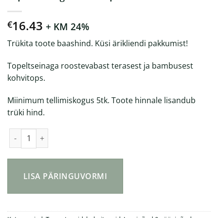
16.43
€
+ KM 24%
Trükita toote baashind. Küsi ärikliendi pakkumist!
Topeltseinaga roostevabast terasest ja bambusest
kohvitops.
Miinimum tellimiskogus 5tk. Toote hinnale lisandub
trüki hind.
Topeltseinaga termotops 300ml kogus
LISA PÄRINGUVORMI