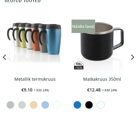
SEOTUD TOOTED
Näidis laos!
Metallik termokruus
Matkakruus 350ml
€
9.10
€
12.48
+ KM 24%
+ KM 24%