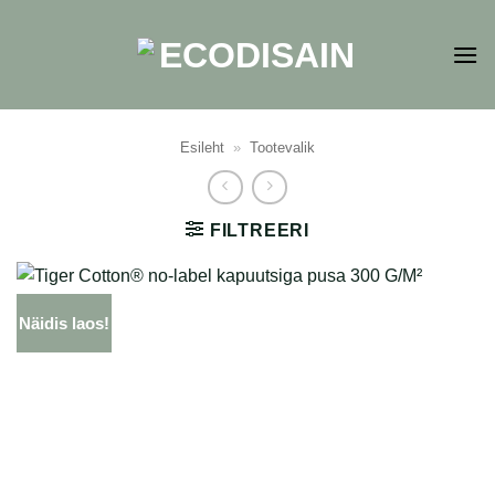
Skip
to
content
Esileht
»
Tootevalik
FILTREERI
Näidis laos!