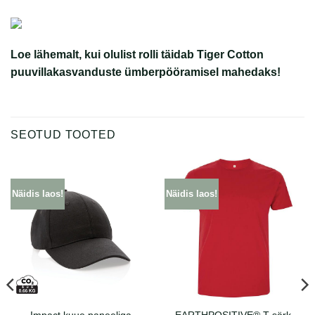
Loe lähemalt, kui olulist rolli täidab Tiger Cotton
puuvillakasvanduste ümberpööramisel mahedaks!
SEOTUD TOOTED
Näidis laos!
Näidis laos!