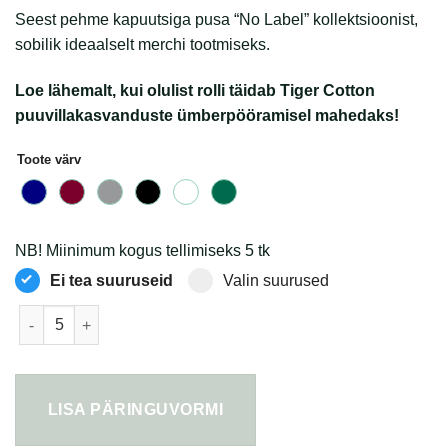
Seest pehme kapuutsiga pusa “No Label” kollektsioonist,
sobilik ideaalselt merchi tootmiseks.
Loe lähemalt, kui olulist rolli täidab Tiger Cotton
puuvillakasvanduste ümberpööramisel mahedaks!
Toote värv
NB! Miinimum kogus tellimiseks 5 tk
Ei tea suuruseid
Valin suurused
Tiger Cotton® no-label kapuutsiga pusa 300 G/M² kogus
LISA PÄRINGUVORMI