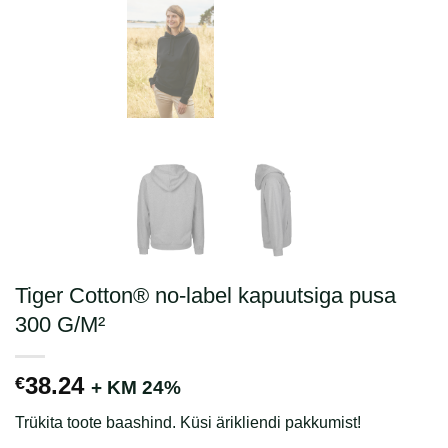
Tiger Cotton® no-label kapuutsiga pusa
300 G/M²
38.24
€
+ KM 24%
Trükita toote baashind. Küsi ärikliendi pakkumist!