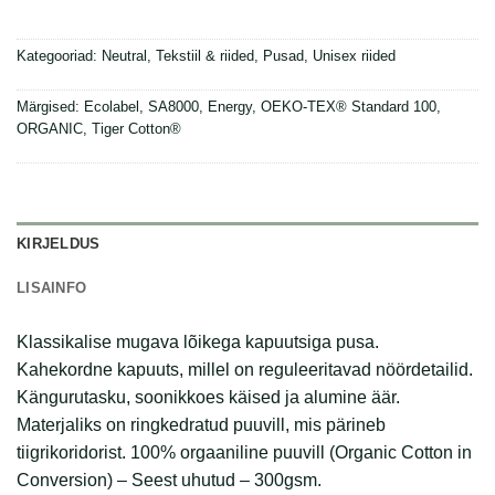
Kategooriad:
Neutral
,
Tekstiil & riided
,
Pusad
,
Unisex riided
Märgised:
Ecolabel
,
SA8000
,
Energy
,
OEKO-TEX® Standard 100
,
ORGANIC
,
Tiger Cotton®
KIRJELDUS
LISAINFO
Klassikalise mugava lõikega kapuutsiga pusa.
Kahekordne kapuuts, millel on reguleeritavad nöördetailid.
Kängurutasku, soonikkoes käised ja alumine äär.
Materjaliks on ringkedratud puuvill, mis pärineb
tiigrikoridorist. 100% orgaaniline puuvill (Organic Cotton in
Conversion) – Seest uhutud – 300gsm.