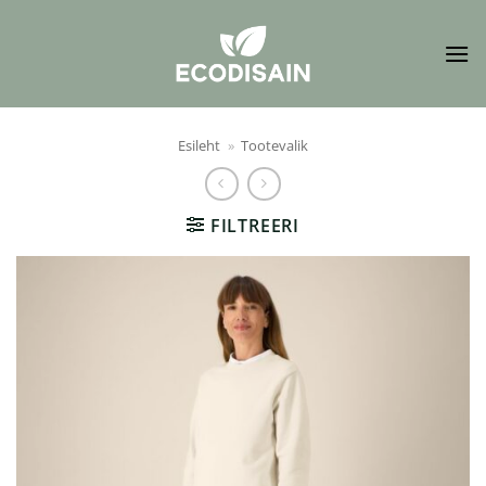
Skip
to
content
Esileht
»
Tootevalik
FILTREERI