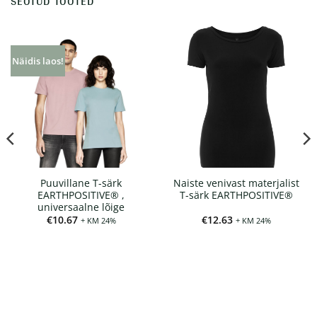
SEOTUD TOOTED
Näidis laos!
Puuvillane T-särk
Naiste venivast materjalist
EARTHPOSITIVE® ,
T-särk EARTHPOSITIVE®
universaalne lõige
€
10.67
€
12.63
+ KM 24%
+ KM 24%