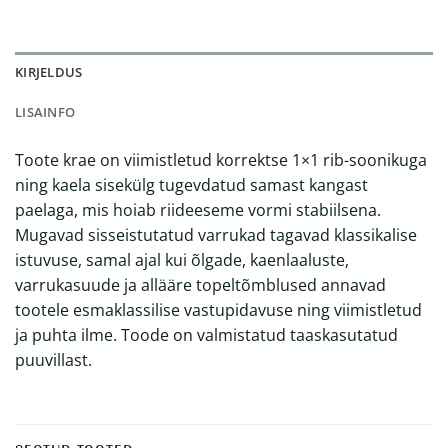
KIRJELDUS
LISAINFO
Toote krae on viimistletud korrektse 1×1 rib-soonikuga
ning kaela sisekülg tugevdatud samast kangast
paelaga, mis hoiab riideeseme vormi stabiilsena.
Mugavad sisseistutatud varrukad tagavad klassikalise
istuvuse, samal ajal kui õlgade, kaenlaaluste,
varrukasuude ja allääre topeltõmblused annavad
tootele esmaklassilise vastupidavuse ning viimistletud
ja puhta ilme. Toode on valmistatud taaskasutatud
puuvillast.