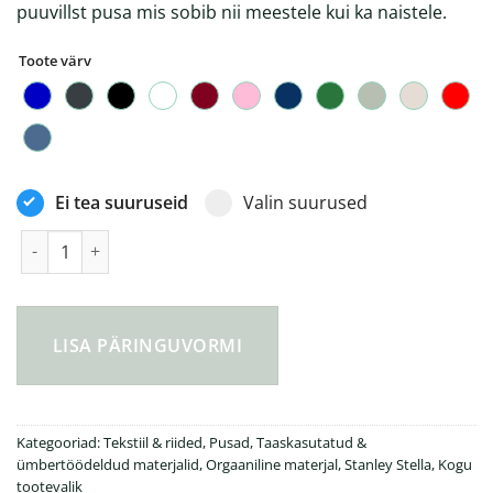
puuvillst pusa mis sobib nii meestele kui ka naistele.
Toote värv
Ei tea suuruseid
Valin suurused
Stella Thinker Unisex ümara kaelusega pusa kogus
LISA PÄRINGUVORMI
Kategooriad:
Tekstiil & riided
,
Pusad
,
Taaskasutatud &
ümbertöödeldud materjalid
,
Orgaaniline materjal
,
Stanley Stella
,
Kogu
tootevalik