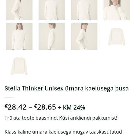
Stella Thinker Unisex ümara kaelusega pusa
Hinnavahemik:
28.42
–
28.65
€
€
+ KM 24%
€28.42
Trükita toote baashind. Küsi ärikliendi pakkumist!
kuni
€28.65
Klassikaline ümara kaelusega mugav taaskasutatud