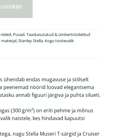
NGUVORMI
 riided
,
Pusad
,
Taaskasutatud & ümbertöödeldud
 materjal
,
Stanley Stella
,
Kogu tootevalik
is ühendab endas mugavuse ja stiilselt
d ja peenemad nöörid loovad elegantsema
tasku annab figuuri järgiva ja puhta silueti.
angas (300 g/m²) on eriti pehme ja mõnus
valik naistele, kes hindavad kapuutsi
etega, nagu Stella Museri T-särgid ja Cruiser