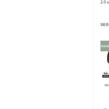
2.0 
SEO
Näidi
EARTHPOSITIVE® naiste
Naiste rullitud
Im
rullitud varrukatega T-
varrukatega T-särk
särk, kivipestud
EARTHPOSITIVE®
€
13.62
€
11.00
+ KM 24%
+ KM 24%