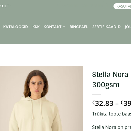
KULT!
KASUTA
BRONEERI KOHTUMINE
KATALOOGID
KKK
KONTAKT
RINGPAEL
SERTIFIKAADID
JÕ
Stella Nora
300gsm
32.83
–
39
€
€
Trükita toote baa
Stella Nora on pr