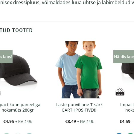
unisex dressipluus, võimaldades luua ühtse ja läbimõeldud
TUD TOOTED
s laos!
Näidis lao
pact kuue paneeliga
Laste puuvillane T-särk
Impact
nokamüts 280gr
EARTHPOSITIVE®
nok
€
4.95
€
8.49
€
4.59
–
+ KM 24%
+ KM 24%