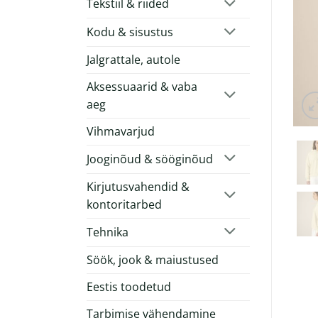
Tekstiil & riided
Kodu & sisustus
Jalgrattale, autole
Aksessuaarid & vaba
aeg
Vihmavarjud
Jooginõud & sööginõud
Kirjutusvahendid &
kontoritarbed
Tehnika
Söök, jook & maiustused
Eestis toodetud
Tarbimise vähendamine