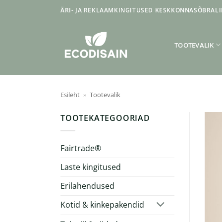
Skip
ÄRI- JA REKLAAMKINGITUSED KESKKONNASÕBRALI
to
content
TOOTEVALIK
Esileht
»
Tootevalik
TOOTEKATEGOORIAD
Fairtrade®
Laste kingitused
Erilahendused
Kotid & kinkepakendid