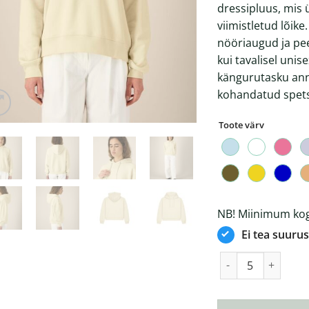
dressipluus, mis 
viimistletud lõik
nööriaugud ja pe
kui tavalisel unis
kängurutasku annab
kohandatud spetsi
Toote värv
NB! Miinimum kogu
Ei tea suurus
Stella Nora naiste