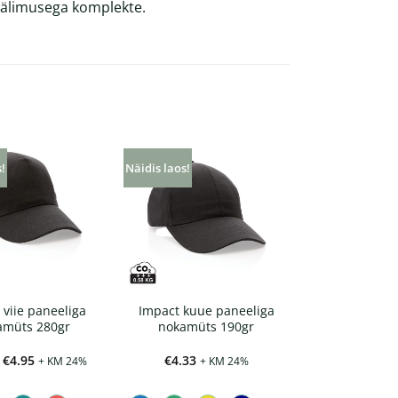
 välimusega komplekte.
s!
Näidis laos!
 viie paneeliga
Impact kuue paneeliga
amüts 280gr
nokamüts 190gr
Hinnavahemik:
€
4.95
€
4.33
+ KM 24%
+ KM 24%
€4.59
kuni
€4.95