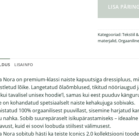
LISA PÄRI
Kategooriad:
Tekstiil &
materjalid
,
Orgaaniline
ELDUS
LISAINFO
la Nora on premium-klassi naiste kapuutsiga dressipluus, m
istletud lõike. Langetatud õlaõmblused, tikitud nööriaugu
 kui tavalisel unisex hoodie’l, samas kui eest puuduv känguru
e on kohandatud spetsiaalselt naiste kehakujuga sobivaks.
istatud 100% orgaanilisest puuvillast, sisemine harjatud k
u nahka. Sobib suurepäraselt isikupärastamiseks – ideaalne 
vust, kuid ei soovi loobuda stiilsest välimusest.
la Nora sobitub hästi ka teiste Iconics 2.0 kollektsiooni tood