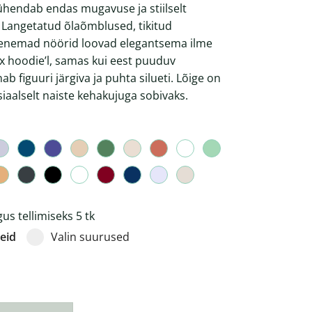
ühendab endas mugavuse ja stiilselt
e. Langetatud õlaõmblused, tikitud
enemad nöörid loovad elegantsema ilme
ex hoodie’l, samas kui eest puuduv
 figuuri järgiva ja puhta silueti. Lõige on
aalselt naiste kehakujuga sobivaks.
s tellimiseks 5 tk
eid
Valin suurused
 kapuutsiga pusa 300gsm kogus