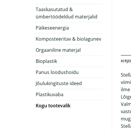
Taaskasutatud &
ümbertöödeldud materjalid
Päikeseenergia
Komposteeritav & biolagunev
Orgaaniline materjal
Bioplastik
KIRJ
Panus loodushoidu
Stel
viim
Jõulukingituste ideed
ilme
Plastikuvaba
Lõig
Valm
Kogu tootevalik
vast
muga
Stel