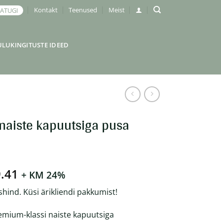
Kontakt
Teenused
Meist
JATUGI
ULUKINGITUSTE IDEED
 naiste kapuutsiga pusa
Hinnavahemik:
.41
+ KM 24%
€32.83
shind. Küsi ärikliendi pakkumist!
kuni
€39.41
emium-klassi naiste kapuutsiga