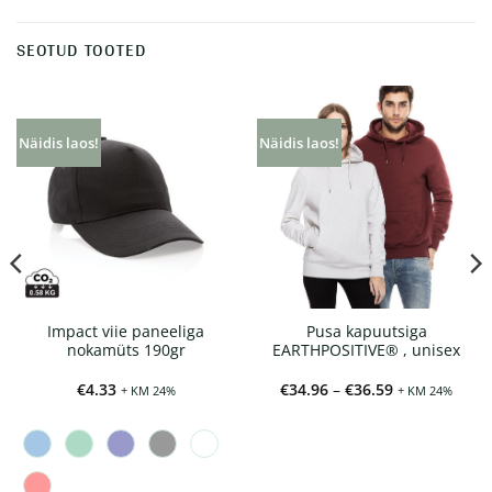
SEOTUD TOOTED
Näidis laos!
Näidis laos!
Impact viie paneeliga
Pusa kapuutsiga
nokamüts 190gr
EARTHPOSITIVE® , unisex
Hinnavahemi
€
4.33
€
34.96
–
€
36.59
+ KM 24%
+ KM 24%
€34.96
kuni
€36.59