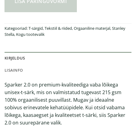
LISA PÄRINGUVORMI
Kategooriad:
T-särgid
,
Tekstiil & riided
,
Orgaaniline materjal
,
Stanley
Stella
,
Kogu tootevalik
KIRJELDUS
LISAINFO
Sparker 2.0 on premium-kvaliteediga vaba lõikega
unisex-t-särk, mis on valmistatud tugevast 215 gsm
100% orgaanilisest puuvillast. Mugav ja ideaalne
sobivus erinevatele kehatüüpidele. Kui otsid vabama
lõikega, kaasaegset ja kvaliteetset t-särki, siis Sparker
2.0 on suurepärane valik.