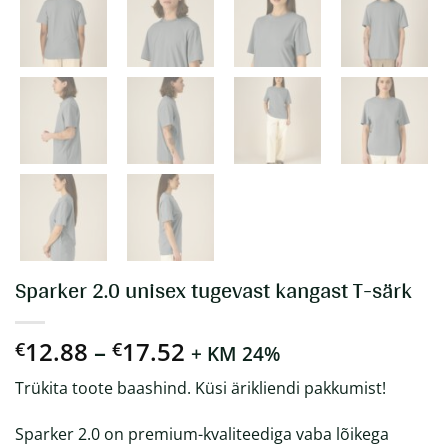
Sparker 2.0 unisex tugevast kangast T-särk
Hinnavahemik:
12.88
–
17.52
€
€
+ KM 24%
€12.88
Trükita toote baashind. Küsi ärikliendi pakkumist!
kuni
€17.52
Sparker 2.0 on premium-kvaliteediga vaba lõikega