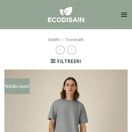
Skip
to
content
Esileht
»
Tootevalik
FILTREERI
Näidis laos!