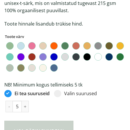
unisex-t-särk, mis on valmistatud tugevast 215 gsm
100% orgaanilisest puuvillast.
Toote hinnale lisandub trükise hind.
Toote värv
NB! Miinimum kogus tellimiseks 5 tk
Ei tea suuruseid
Valin suurused
Sparker 2.0 unisex tugevast kangast T-särk kogus