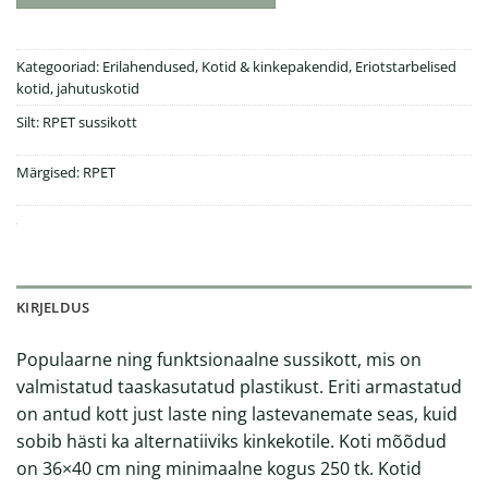
Kategooriad:
Erilahendused
,
Kotid & kinkepakendid
,
Eriotstarbelised
kotid, jahutuskotid
Silt:
RPET sussikott
Märgised:
RPET
KIRJELDUS
Populaarne ning funktsionaalne sussikott, mis on
valmistatud taaskasutatud plastikust. Eriti armastatud
on antud kott just laste ning lastevanemate seas, kuid
sobib hästi ka alternatiiviks kinkekotile. Koti mõõdud
on 36×40 cm ning minimaalne kogus 250 tk. Kotid