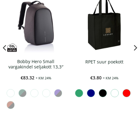
Bobby Hero Small
RPET suur poekott
vargakindel seljakott 13,3″
€
83.32
€
3.80
+ KM 24%
+ KM 24%