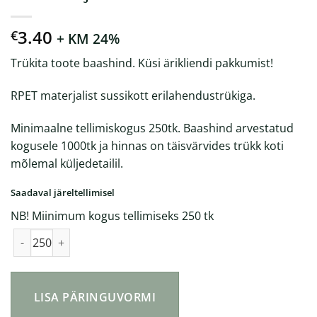
3.40
€
+ KM 24%
Trükita toote baashind. Küsi ärikliendi pakkumist!
RPET materjalist sussikott erilahendustrükiga.
Minimaalne tellimiskogus 250tk. Baashind arvestatud
kogusele 1000tk ja hinnas on täisvärvides trükk koti
mõlemal küljedetailil.
Saadaval järeltellimisel
NB! Miinimum kogus tellimiseks 250 tk
RPET materjalist sussikott kogus
LISA PÄRINGUVORMI