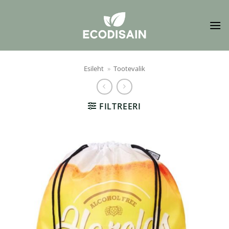
Skip
to
content
Esileht
»
Tootevalik
FILTREERI