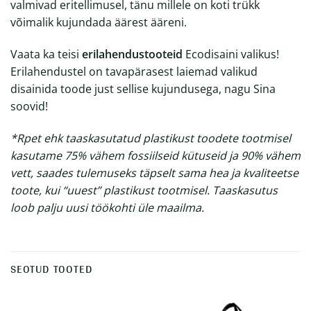
valmivad eritellimusel, tänu millele on koti trükk
võimalik kujundada äärest ääreni.
Vaata ka teisi
erilahendustooteid
Ecodisaini valikus!
Erilahendustel on tavapärasest laiemad valikud
disainida toode just sellise kujundusega, nagu Sina
soovid!
*Rpet
ehk taaskasutatud plastikust toodete tootmisel
kasutame 75% vähem fossiilseid kütuseid ja 90% vähem
vett, saades tulemuseks täpselt sama hea ja kvaliteetse
toote, kui “uuest” plastikust tootmisel. Taaskasutus
loob palju uusi töökohti üle maailma.
SEOTUD TOOTED