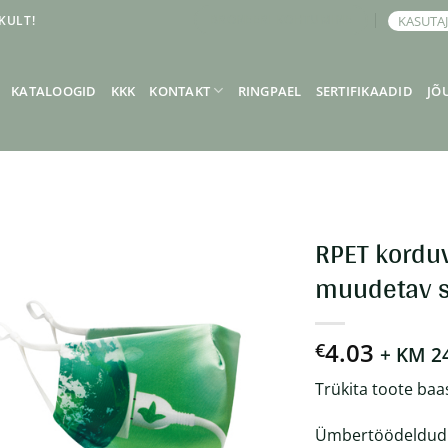
KULT!
KASUTA
BRONEERI KOHTUMINE
KATALOOGID
KKK
KONTAKT
RINGPAEL
SERTIFIKAADID
JÕ
RPET kordu
muudetav 
4.03
€
+ KM 2
Trükita toote baa
Ümbertöödeldud 