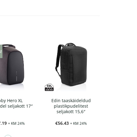
s!
by Hero XL
Edin taaskäideldud
del seljakott 17″
plastikpudelitest
seljakott 15,6″
.19
€
56.43
+ KM 24%
+ KM 24%