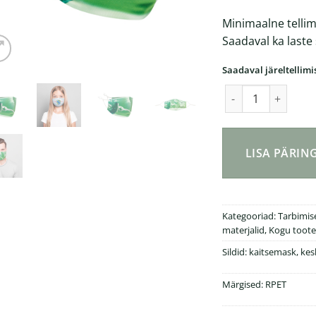
Minimaalne tellim
Saadaval ka laste
Saadaval järeltellimi
RPET korduvkasuta
LISA PÄRI
Kategooriad:
Tarbimi
materjalid
,
Kogu toote
Sildid:
kaitsemask
,
kes
Märgised:
RPET