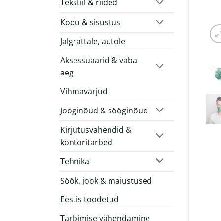
Tekstiil & riided
Kodu & sisustus
Jalgrattale, autole
Aksessuaarid & vaba
aeg
Vihmavarjud
Jooginõud & sööginõud
Kirjutusvahendid &
kontoritarbed
Tehnika
Söök, jook & maiustused
Eestis toodetud
Tarbimise vähendamine