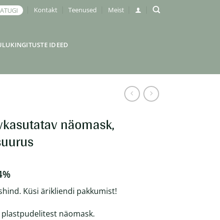
Kontakt
Teenused
Meist
JATUGI
ULUKINGITUSTE IDEED
vkasutatav näomask,
suurus
4%
shind. Küsi ärikliendi pakkumist!
plastpudelitest näomask.