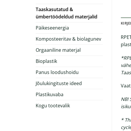
Taaskasutatud &
ümbertöödeldud materjalid
KIRJ
Päikeseenergia
RPET
Komposteeritav & biolagunev
plas
Orgaaniline materjal
*RP
Bioplastik
vähe
Panus loodushoidu
Taas
Jõulukingituste ideed
Vaat
Plastikuvaba
NB! 
Kogu tootevalik
isik
* Th
cycl