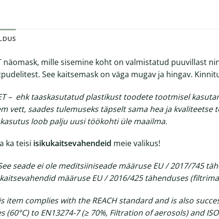
ELDUS
 näomask, mille sisemine koht on valmistatud puuvillast n
tpudelitest. See kaitsemask on väga mugav ja hingav. Kinn
ET –
ehk taaskasutatud plastikust toodete tootmisel kasuta
m vett, saades tulemuseks täpselt sama hea ja kvaliteetse to
kasutus loob palju uusi töökohti üle maailma.
a ka teisi
isikukaitsevahendeid
meie valikus!
See seade ei ole meditsiiniseade määruse EU / 2017/745 täh
ukaitsevahendid määruse EU / 2016/425 tähenduses (filtrima
is item complies with the REACH standard and is also succes
es (60°C) to EN13274-7 (≥ 70%, Filtration of aerosols) and IS