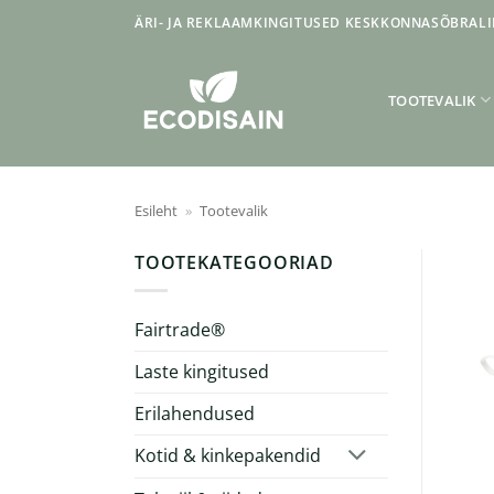
Skip
ÄRI- JA REKLAAMKINGITUSED KESKKONNASÕBRALI
to
content
TOOTEVALIK
Esileht
»
Tootevalik
TOOTEKATEGOORIAD
Fairtrade®
Laste kingitused
Erilahendused
Kotid & kinkepakendid