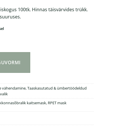
iskogus 100tk. Hinnas täisvärvides trükk.
 suuruses.
sel
tav näomask, muudetav suurus kogus
NGUVORMI
se vähendamine
,
Taaskasutatud & ümbertöödeldud
valik
kkonnasõbralik kaitsemask
,
RPET mask