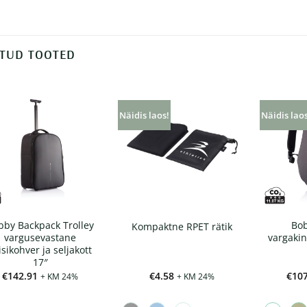
TUD TOOTED
Näidis laos!
Näidis lao
bby Backpack Trolley
Bob
Kompaktne RPET rätik
vargusevastane
vargakin
isikohver ja seljakott
17″
€
142.91
€
4.58
€
107
+ KM 24%
+ KM 24%