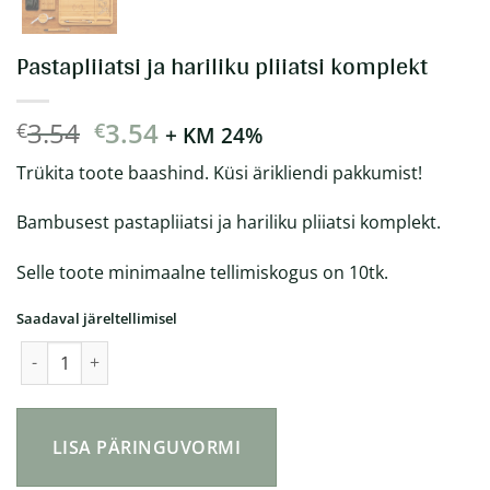
Pastapliiatsi ja hariliku pliiatsi komplekt
Algne
Praegune
3.54
3.54
€
€
+ KM 24%
hind
hind
Trükita toote baashind. Küsi ärikliendi pakkumist!
oli:
on:
€3.54.
€3.54.
Bambusest pastapliiatsi ja hariliku pliiatsi komplekt.
Selle toote minimaalne tellimiskogus on 10tk.
Saadaval järeltellimisel
Pastapliiatsi ja hariliku pliiatsi komplekt kogus
LISA PÄRINGUVORMI