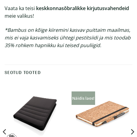
Vaata ka teisi
keskkonnasõbralikke kirjutusvahendeid
meie valikus!
*Bambus on kõige kiiremini kasvav puittaim maailmas,
mis ei vaja kasvamiseks ühtegi pestitsiidi ja mis toodab
35% rohkem hapnikku kui teised puuliigid.
SEOTUD TOOTED
Näidis laos!