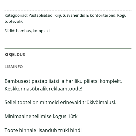
Kategooriad:
Pastapliiatsid
,
Kirjutusvahendid & kontoritarbed
,
Kogu
tootevalik
Sildid:
bambus
,
komplekt
KIRJELDUS
LISAINFO
Bambusest pastapliiatsi ja hariliku pliiatsi komplekt.
Keskkonnasõbralik reklaamtoode!
Sellel tootel on mitmeid erinevaid trükivõimalusi.
Minimaalne tellimise kogus 10tk.
Toote hinnale lisandub trüki hind!