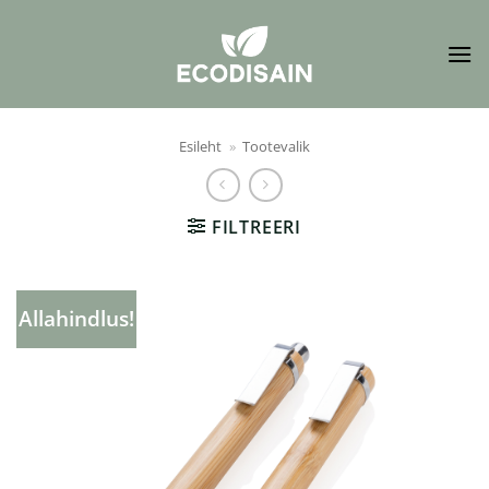
Skip
to
content
Esileht
»
Tootevalik
FILTREERI
Allahindlus!