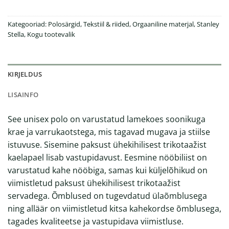
Kategooriad:
Polosärgid
,
Tekstiil & riided
,
Orgaaniline materjal
,
Stanley
Stella
,
Kogu tootevalik
KIRJELDUS
LISAINFO
See unisex polo on varustatud lamekoes soonikuga
krae ja varrukaotstega, mis tagavad mugava ja stiilse
istuvuse. Sisemine paksust ühekihilisest trikotaažist
kaelapael lisab vastupidavust. Eesmine nööbiliist on
varustatud kahe nööbiga, samas kui küljelõhikud on
viimistletud paksust ühekihilisest trikotaažist
servadega. Õmblused on tugevdatud ülaõmblusega
ning alläär on viimistletud kitsa kahekordse õmblusega,
tagades kvaliteetse ja vastupidava viimistluse.