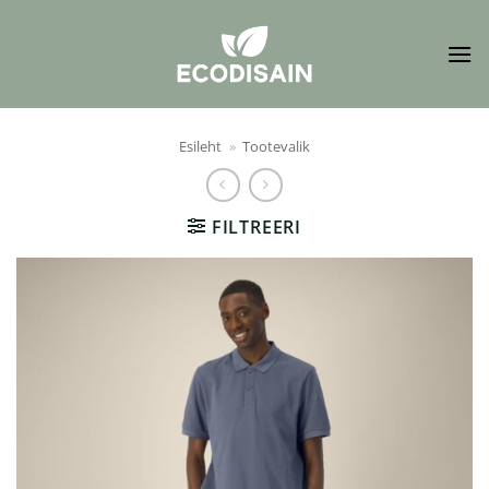
Skip
to
content
Esileht
»
Tootevalik
FILTREERI