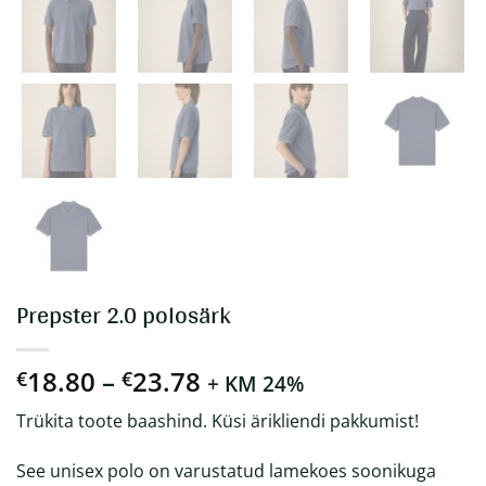
Prepster 2.0 polosärk
Hinnavahemik:
18.80
–
23.78
€
€
+ KM 24%
€18.80
Trükita toote baashind. Küsi ärikliendi pakkumist!
kuni
€23.78
See unisex polo on varustatud lamekoes soonikuga