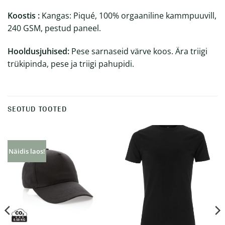
Koostis :
Kangas: Piqué, 100% orgaaniline kammpuuvill,
240 GSM, pestud paneel.
Hooldusjuhised:
Pese sarnaseid värve koos. Ära triigi
trükipinda, pese ja triigi pahupidi.
SEOTUD TOOTED
Näidis laos!