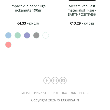
Impact viie paneeliga
Meeste venivast
nokamüts 190gr
materjalist T-särk
EARTHPOSITIVE®
€
4.33
€
13.29
+ KM 24%
+ KM 24%
MEIST
PRIVAATSUSPOLIITIKA
KKK
BLOGI
Copyright 2026 ©
ECODISAIN