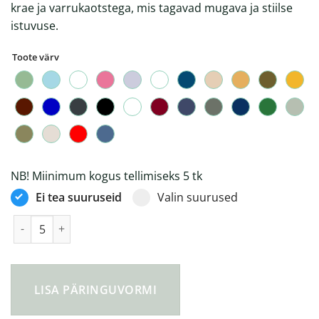
krae ja varrukaotstega, mis tagavad mugava ja stiilse
istuvuse.
Toote värv
NB! Miinimum kogus tellimiseks 5 tk
Ei tea suuruseid
Valin suurused
Prepster 2.0 polosärk kogus
LISA PÄRINGUVORMI