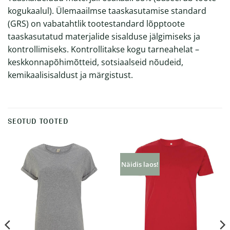
kogukaalul). Ülemaailmse taaskasutamise standard
(GRS) on vabatahtlik tootestandard lõpptoote
taaskasutatud materjalide sisalduse jälgimiseks ja
kontrollimiseks. Kontrollitakse kogu tarneahelat –
keskkonnapõhimõtteid, sotsiaalseid nõudeid,
kemikaalisisaldust ja märgistust.
SEOTUD TOOTED
Näidis laos!