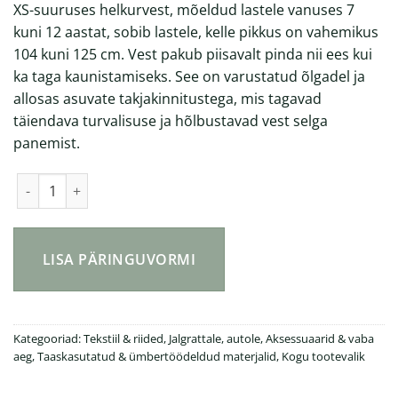
XS-suuruses helkurvest, mõeldud lastele vanuses 7
kuni 12 aastat, sobib lastele, kelle pikkus on vahemikus
104 kuni 125 cm. Vest pakub piisavalt pinda nii ees kui
ka taga kaunistamiseks. See on varustatud õlgadel ja
allosas asuvate takjakinnitustega, mis tagavad
täiendava turvalisuse ja hõlbustavad vest selga
panemist.
PET pudelitest helkurvest lastele kogus
LISA PÄRINGUVORMI
Kategooriad:
Tekstiil & riided
,
Jalgrattale, autole
,
Aksessuaarid & vaba
aeg
,
Taaskasutatud & ümbertöödeldud materjalid
,
Kogu tootevalik