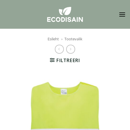
Skip
to
content
Esileht
»
Tootevalik
FILTREERI