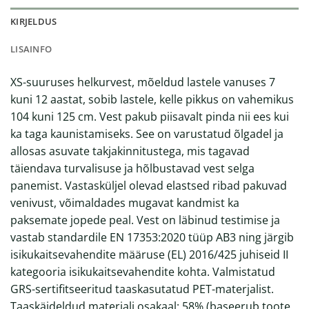
KIRJELDUS
LISAINFO
XS-suuruses helkurvest, mõeldud lastele vanuses 7
kuni 12 aastat, sobib lastele, kelle pikkus on vahemikus
104 kuni 125 cm. Vest pakub piisavalt pinda nii ees kui
ka taga kaunistamiseks. See on varustatud õlgadel ja
allosas asuvate takjakinnitustega, mis tagavad
täiendava turvalisuse ja hõlbustavad vest selga
panemist. Vastasküljel olevad elastsed ribad pakuvad
venivust, võimaldades mugavat kandmist ka
paksemate jopede peal. Vest on läbinud testimise ja
vastab standardile EN 17353:2020 tüüp AB3 ning järgib
isikukaitsevahendite määruse (EL) 2016/425 juhiseid II
kategooria isikukaitsevahendite kohta. Valmistatud
GRS-sertifitseeritud taaskasutatud PET-materjalist.
Taaskäideldud materjali osakaal: 58% (baseerub toote