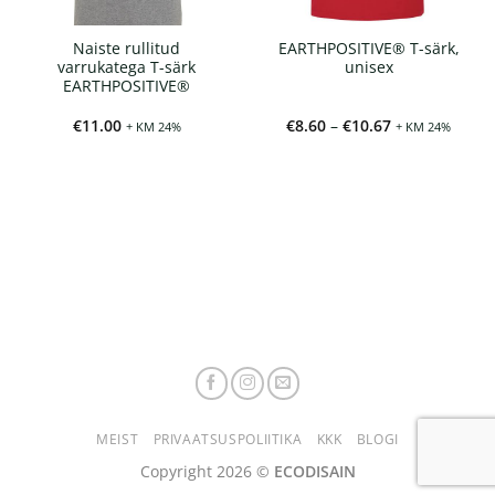
Naiste rullitud
EARTHPOSITIVE® T-särk,
varrukatega T-särk
unisex
EARTHPOSITIVE®
ik:
Hinnavahemik
€
11.00
€
8.60
–
€
10.67
+ KM 24%
+ KM 24%
€8.60
kuni
€10.67
MEIST
PRIVAATSUSPOLIITIKA
KKK
BLOGI
Copyright 2026 ©
ECODISAIN