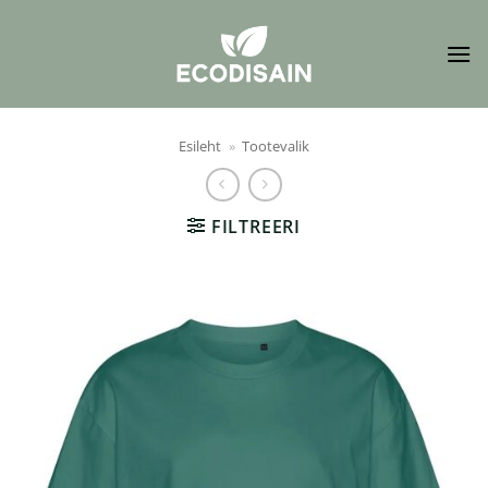
Skip
to
content
Esileht
»
Tootevalik
FILTREERI