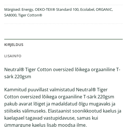
Märgised:
Energy
,
OEKO-TEX® Standard 100
,
Ecolabel
,
ORGANIC
,
SA8000
,
Tiger Cotton®
KIRJELDUS
LISAINFO
Neutral® Tiger Cotton oversized lõikega orgaaniline T-
särk 220gsm
Kammitud puuvillast valmistatud Neutral® Tiger
Cotton oversized lõikega orgaaniline T-särk 220gsm
pakub avarat lõiget ja madaldatud õlgu mugavaks ja
stiilseks välimuseks. Elastaanist soonikkootud kaelus ja
kaelapael tagavad vastupidavuse, samas kui
ümmargune kaelus lisab moodsa ilme.