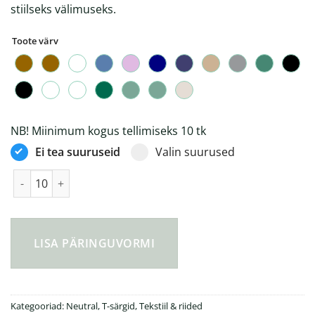
stiilseks välimuseks.
Toote värv
NB! Miinimum kogus tellimiseks 10 tk
Ei tea suuruseid
Valin suurused
Neutral® Tiger Cotton oversized lõikega orgaaniline T-särk 22
LISA PÄRINGUVORMI
Kategooriad:
Neutral
,
T-särgid
,
Tekstiil & riided