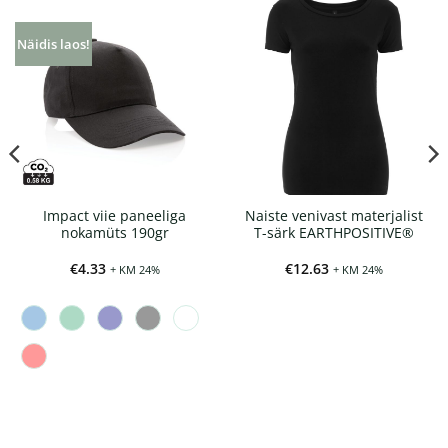
Näidis laos!
Impact viie paneeliga
Naiste venivast materjalist
nokamüts 190gr
T-särk EARTHPOSITIVE®
€
4.33
€
12.63
+ KM 24%
+ KM 24%