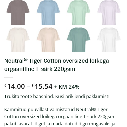
Neutral® Tiger Cotton oversized lõikega
orgaaniline T-särk 220gsm
Hinnavahemik:
14.00
–
15.54
€
€
+ KM 24%
€14.00
Trükita toote baashind. Küsi ärikliendi pakkumist!
kuni
€15.54
Kammitud puuvillast valmistatud Neutral® Tiger
Cotton oversized lõikega orgaaniline T-särk 220gsm
pakub avarat lõiget ja madaldatud õlgu mugavaks ja