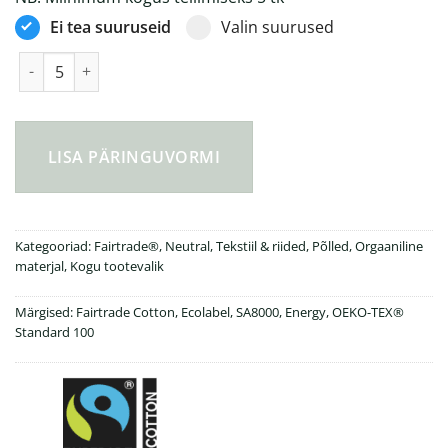
Ei tea suuruseid
Valin suurused
Neutral® Fairtrade teenindaja põll 210g/m² kogus
LISA PÄRINGUVORMI
Kategooriad:
Fairtrade®
,
Neutral
,
Tekstiil & riided
,
Põlled
,
Orgaaniline
materjal
,
Kogu tootevalik
Märgised:
Fairtrade Cotton
,
Ecolabel
,
SA8000
,
Energy
,
OEKO-TEX®
Standard 100