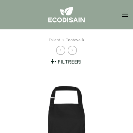
Skip
to
content
Esileht
»
Tootevalik
FILTREERI