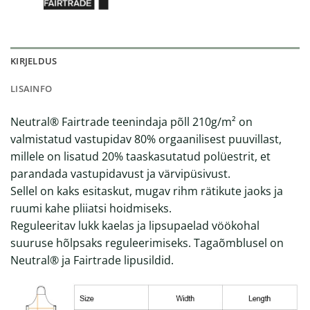
KIRJELDUS
LISAINFO
Neutral® Fairtrade teenindaja põll 210g/m² on
valmistatud vastupidav 80% orgaanilisest puuvillast,
millele on lisatud 20% taaskasutatud polüestrit, et
parandada vastupidavust ja värvipüsivust.
Sellel on kaks esitaskut, mugav rihm rätikute jaoks ja
ruumi kahe pliiatsi hoidmiseks.
Reguleeritav lukk kaelas ja lipsupaelad vöökohal
suuruse hõlpsaks reguleerimiseks. Tagaõmblusel on
Neutral® ja Fairtrade lipusildid.