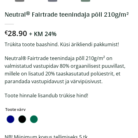
Neutral® Fairtrade teenindaja põll 210g/m²
28.90
€
+ KM 24%
Trükita toote baashind. Küsi ärikliendi pakkumist!
Neutral® Fairtrade teenindaja põll 210g/m² on
valmistatud vastupidav 80% orgaanilisest puuvillast,
millele on lisatud 20% taaskasutatud polüestrit, et
parandada vastupidavust ja värvipüsivust.
Toote hinnale lisandub trükise hind!
Toote värv
NB! Miinimum kogus tellimiseks 5 tk