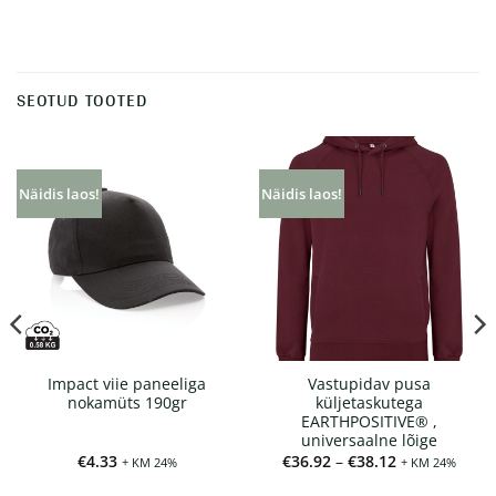
SEOTUD TOOTED
Näidis laos!
Näidis laos!
Impact viie paneeliga
Vastupidav pusa
nokamüts 190gr
küljetaskutega
EARTHPOSITIVE® ,
universaalne lõige
Hinnavahemi
€
4.33
€
36.92
–
€
38.12
+ KM 24%
+ KM 24%
€36.92
kuni