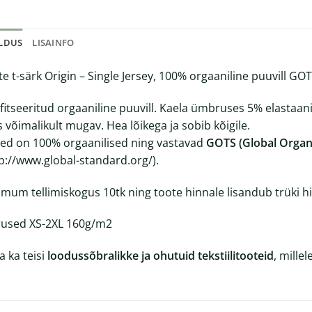
ELDUS
LISAINFO
te t-särk Origin – Single Jersey, 100% orgaaniline puuvill GO
ifitseeritud orgaaniline puuvill. Kaela ümbruses 5% elastaan
s võimalikult mugav. Hea lõikega ja sobib kõigile.
ed on 100% orgaanilised ning vastavad
GOTS (Global Organi
tp://www.global-standard.org/).
imum tellimiskogus 10tk ning toote hinnale lisandub trüki h
used XS-2XL 160g/m2
a ka teisi
loodussõbralikke ja ohutuid tekstiilitooteid
, mille