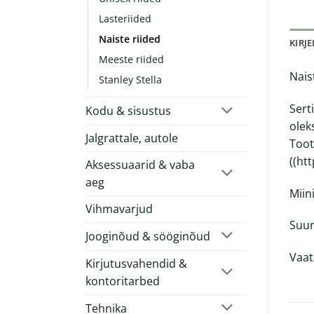
Lasteriided
Naiste riided
KIRJ
Meeste riided
Nais
Stanley Stella
Sert
Kodu & sisustus
olek
Jalgrattale, autole
Toot
(
(ht
Aksessuaarid & vaba
aeg
Miin
Vihmavarjud
Suur
Jooginõud & sööginõud
Vaat
Kirjutusvahendid &
kontoritarbed
Tehnika