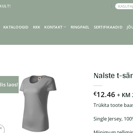
KULT!
KASUTA
BRONEERI KOHTUMINE
KATALOOGID
KKK
KONTAKT
RINGPAEL
SERTIFIKAADID
JÕ
Naiste t-sär
is laos!
12.46
€
+ KM
Trükita toote baa
Single Jersey, 100
Miinimum tellimis