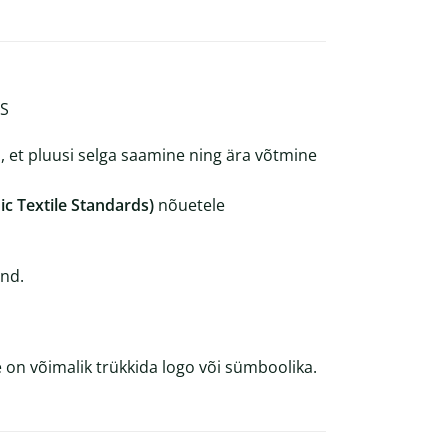
TS
i, et pluusi selga saamine ning ära võtmine
c Textile Standards)
nõuetele
ind.
le on võimalik trükkida logo või sümboolika.