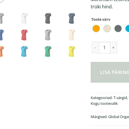
trüki hind.
Toote värv
Naiste t-särk Origi
LISA PÄRI
Kategooriad:
T-särgid
,
Kogu tootevalik
Märgised:
Global Orga