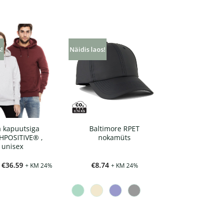
s!
Näidis laos!
 kapuutsiga
Baltimore RPET
HPOSITIVE® ,
nokamüts
unisex
Hinnavahemik:
€
36.59
€
8.74
+ KM 24%
+ KM 24%
€34.96
kuni
€36.59