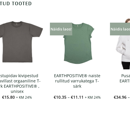
TUD TOOTED
Näidis laos!
Näidis lao
stupidav kivipestud
EARTHPOSITIVE® naiste
Pusa
villast orgaaniline T-
rullitud varrukatega T-
EART
rk EARTHPOSITIVE® ,
särk
unisex
Hinnavahemik:
€
15.80
€
10.35
–
€
11.11
€
34.96
–
+ KM 24%
+ KM 24%
€10.35
kuni
€11.11