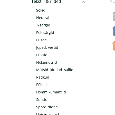
Tekstiil & riided
Sokid
Neutral
T-särgid
Polosärgid
Pusad
Joped, vestid
Püksid
Nokamütsid
Mütsid, kindad, sallid
Rätikud
Põlled
Hommikumantlid
Sussid
Spordiriided
Unisex riided