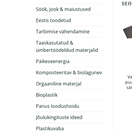
SEO
Söök, jook & maiustused
Eestis toodetud
Näidis laos!
Tarbimise vähendamine
Taaskasutatud &
ümbertöödeldud materjalid
Päikeseenergia
Komposteeritav & biolagunev
Impact viie paneeliga
Meeste rullitud
Va
nokamüts 280gr
varrukatega T-särk
puu
Orgaaniline materjal
EARTHPOSITIVE®
sä
Bioplastik
Hinnavahemik:
€
4.59
–
€
4.95
€
11.00
+ KM 24%
+ KM 24%
€4.59
Panus loodushoidu
kuni
€4.95
Jõulukingituste ideed
Plastikuvaba