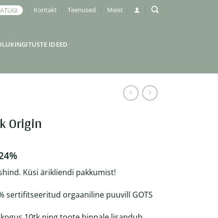
Kontakt
Teenused
Meist
JATUGI
ULUKINGITUSTE IDEED
k Origin
 24%
shind. Küsi ärikliendi pakkumist!
% sertifitseeritud orgaaniline puuvill GOTS
kogus 10tk ning toote hinnale lisandub