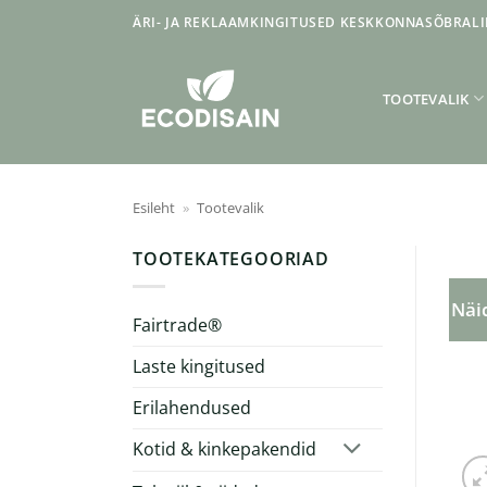
Skip
ÄRI- JA REKLAAMKINGITUSED KESKKONNASÕBRALI
to
content
TOOTEVALIK
Esileht
»
Tootevalik
TOOTEKATEGOORIAD
Näid
Fairtrade®
Laste kingitused
Erilahendused
Kotid & kinkepakendid