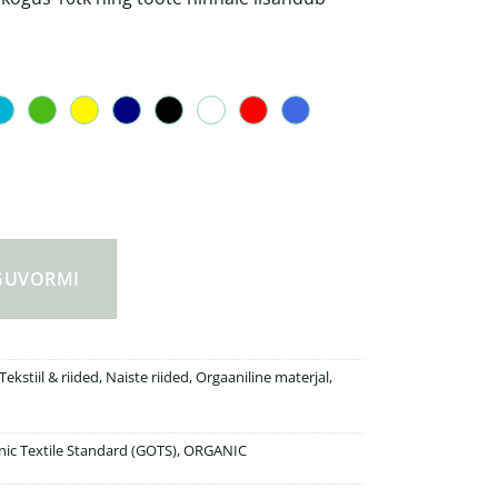
n kogus
NGUVORMI
Tekstiil & riided
,
Naiste riided
,
Orgaaniline materjal
,
nic Textile Standard (GOTS)
,
ORGANIC