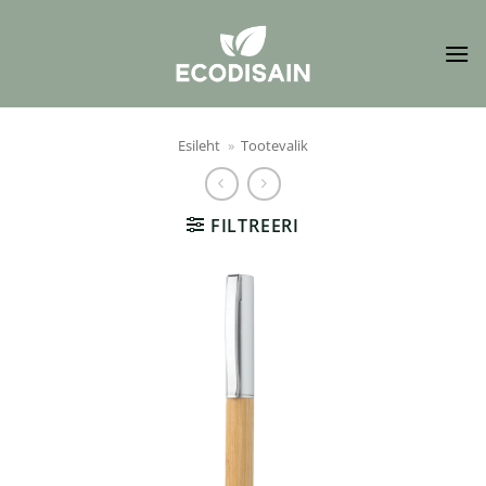
Skip
to
content
Esileht
»
Tootevalik
FILTREERI