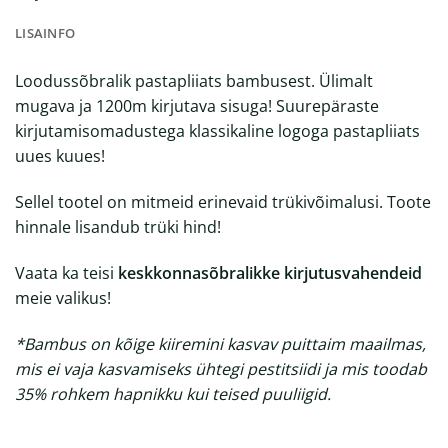
LISAINFO
Loodussõbralik pastapliiats bambusest. Ülimalt
mugava ja 1200m kirjutava sisuga! Suurepäraste
kirjutamisomadustega klassikaline logoga pastapliiats
uues kuues!
Sellel tootel on mitmeid erinevaid trükivõimalusi. Toote
hinnale lisandub trüki hind!
Vaata ka teisi
keskkonnasõbralikke kirjutusvahendeid
meie valikus!
*Bambus on kõige kiiremini kasvav puittaim maailmas,
mis ei vaja kasvamiseks ühtegi pestitsiidi ja mis toodab
35% rohkem hapnikku kui teised puuliigid.