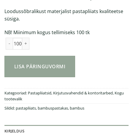
Loodussõbralikust materjalist pastapliiats kvaliteetse
süsiga.
NB! Miinimum kogus tellimiseks 100 tk
Modern bambusest pastapliiats kogus
LISA PÄRINGUVORMI
Kategooriad:
Pastapliiatsid
,
Kirjutusvahendid & kontoritarbed
,
Kogu
tootevalik
Sildid:
pastapliiats
,
bambuspastakas
,
bambus
KIRJELDUS