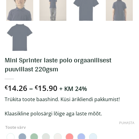
Mini Sprinter laste polo orgaanilisest
puuvillast 220gsm
Hinnavahemik:
14.26
–
15.90
€
€
+ KM 24%
€14.26
Trükita toote baashind. Küsi ärikliendi pakkumist!
kuni
€15.90
Klaasikline polosärgi lõige aga laste mõõt.
PUHASTA
Toote värv