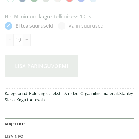
NB! Miinimum kogus tellimiseks 10 tk
Ei tea suuruseid
Valin suurused
Mini Sprinter laste polo orgaanilisest puuvillast 220gsm kogus
LISA PÄRINGUVORMI
Kategooriad:
Polosärgid
,
Tekstiil & riided
,
Orgaaniline materjal
,
Stanley
Stella
,
Kogu tootevalik
KIRJELDUS
LISAINFO