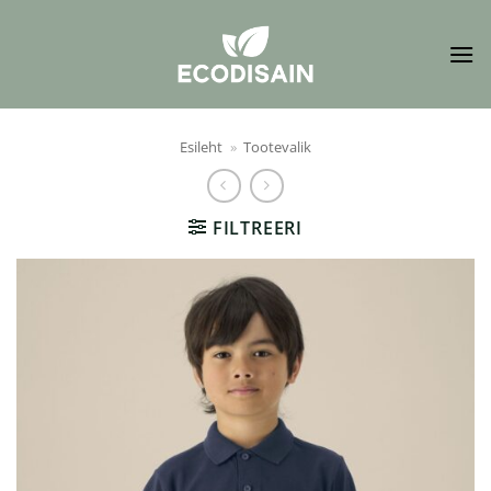
Skip
to
content
Esileht
»
Tootevalik
FILTREERI