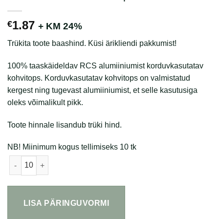
1.87
€
+ KM 24%
Trükita toote baashind. Küsi ärikliendi pakkumist!
100% taaskäideldav RCS alumiiniumist korduvkasutatav
kohvitops. Korduvkasutatav kohvitops on valmistatud
kergest ning tugevast alumiiniumist, et selle kasutusiga
oleks võimalikult pikk.
Toote hinnale lisandub trüki hind.
NB! Miinimum kogus tellimiseks 10 tk
Korduvkasutatav kohvitops 450ml kogus
LISA PÄRINGUVORMI