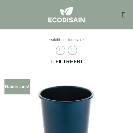
Skip
to
content
Esileht
»
Tootevalik
FILTREERI
Näidis laos!