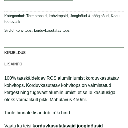
Kategooriad:
Termotopsid, kohvitopsid
,
Jooginõud & sööginõud
,
Kogu
tootevalik
Sildid:
kohvitops
,
korduvkasutatav tops
KIRJELDUS
LISAINFO
100% taaskäideldav RCS alumiiniumist korduvkasutatav
kohvitops. Korduvkasutatav kohvitops on valmistatud
kergest ning tugevast alumiiniumist, et selle kasutusiga
oleks võimalikult pikk. Mahutavus 450ml.
Toote hinnale lisandub trüki hind.
Vaata ka teisi
korduvkasutatavaid jooginõusid