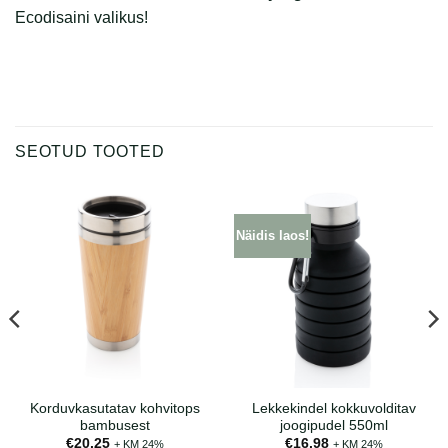
Ecodisaini valikus!
SEOTUD TOOTED
Näidis laos!
Korduvkasutatav kohvitops
Lekkekindel kokkuvolditav
bambusest
joogipudel 550ml
€
20.25
€
16.98
+ KM 24%
+ KM 24%