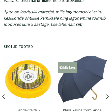
Vaata ka teisi
märkmikke
meie tootevalikus!
*Jute on looduslik materjal, mille lagunemisel ei eritu
keskkonda ohtlikke kemikaale ning lagunemine toimub
looduses kuni 5 aastaga. Loe lähemalt
siit
!
SEOTUD TOOTED
Näidis laos!
Klassikaline tormikindel
Lendav taldrik