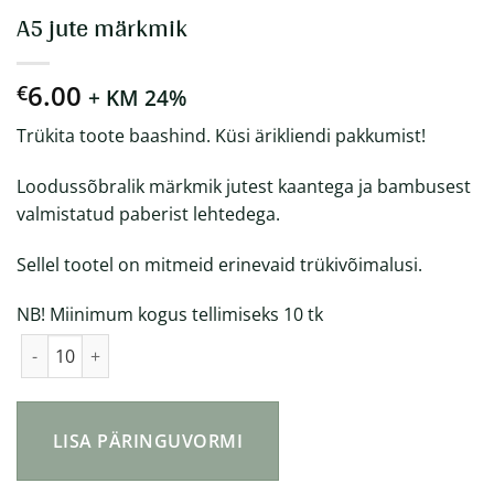
A5 jute märkmik
6.00
€
+ KM 24%
Trükita toote baashind. Küsi ärikliendi pakkumist!
Loodussõbralik märkmik jutest kaantega ja bambusest
valmistatud paberist lehtedega.
Sellel tootel on mitmeid erinevaid trükivõimalusi.
NB! Miinimum kogus tellimiseks 10 tk
A5 jute märkmik kogus
LISA PÄRINGUVORMI