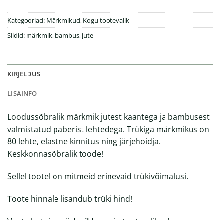
Kategooriad:
Märkmikud
,
Kogu tootevalik
Sildid:
märkmik
,
bambus
,
jute
KIRJELDUS
LISAINFO
Loodussõbralik märkmik jutest kaantega ja bambusest
valmistatud paberist lehtedega. Trükiga märkmikus on
80 lehte, elastne kinnitus ning järjehoidja.
Keskkonnasõbralik toode!
Sellel tootel on mitmeid erinevaid trükivõimalusi.
Toote hinnale lisandub trüki hind!