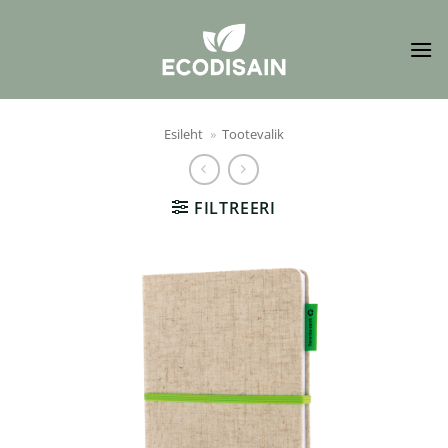
Skip
to
content
Esileht
»
Tootevalik
FILTREERI