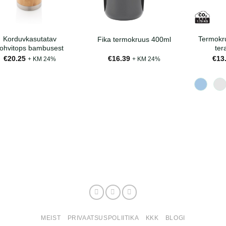
Korduvkasutatav
Termokr
Fika termokruus 400ml
ohvitops bambusest
ter
€
20.25
€
16.39
€
13
+ KM 24%
+ KM 24%
MEIST
PRIVAATSUSPOLIITIKA
KKK
BLOGI