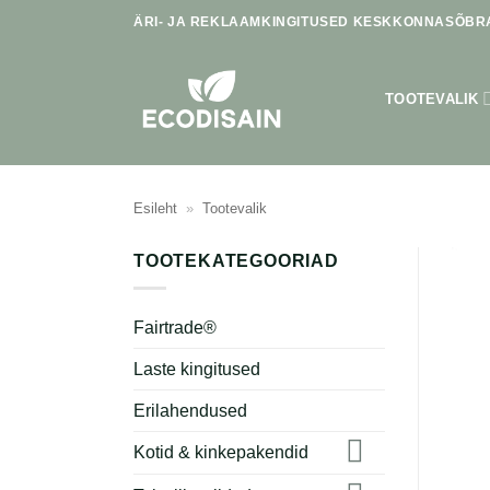
Skip
ÄRI- JA REKLAAMKINGITUSED KESKKONNASÕBRA
to
content
TOOTEVALIK
Esileht
»
Tootevalik
TOOTEKATEGOORIAD
Fairtrade®
Laste kingitused
Erilahendused
Kotid & kinkepakendid