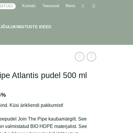
Kontakt
Teenused
Meist
JATUGI
JÕULUKINGITUSTE IDEED
ipe Atlantis pudel 500 ml
4%
ind. Küsi ärikliendi pakkumist!
eepudel Join The Pipe kaubamärgilt. See
 on valmistatud BIO HDPE materjalist. See