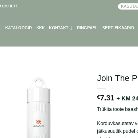
LIKULT!
KASUTA
BRONEERI KOHTUMINE
KATALOOGID
KKK
KONTAKT
RINGPAEL
SERTIFIKAADID
Join The P
7.31
€
+ KM 2
Trükita toote baash
Korduvkasutatav v
jätkusuutlik pudel