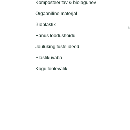
Komposteeritav & biolagunev
Orgaaniline materjal
Lekkekindel kohvitops
Bambusest termokruus
Bioplastik
350ml
k
€
15.47
€
18.51
+ KM 24%
+ KM 24%
Panus loodushoidu
Jõulukingituste ideed
Plastikuvaba
Kogu tootevalik