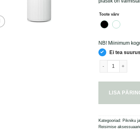
plastik on valmista
Toote värv
NB! Miinimum kogus
Ei tea suuru
Join The Pipe Atlan
LISA PÄRI
Kategooriad:
Pikniku j
Reisimise aksessuaari