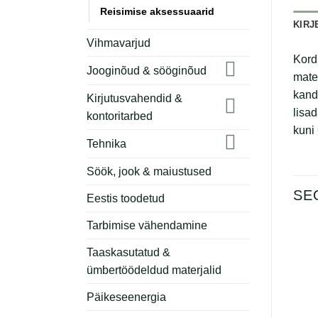
Reisimise aksessuaarid
KIRJ
Vihmavarjud
Kord
Jooginõud & sööginõud
mater
kand
Kirjutusvahendid &
lisa
kontoritarbed
kuni
Tehnika
Söök, jook & maiustused
SE
Eestis toodetud
Tarbimise vähendamine
Taaskasutatud &
ümbertöödeldud materjalid
Päikeseenergia