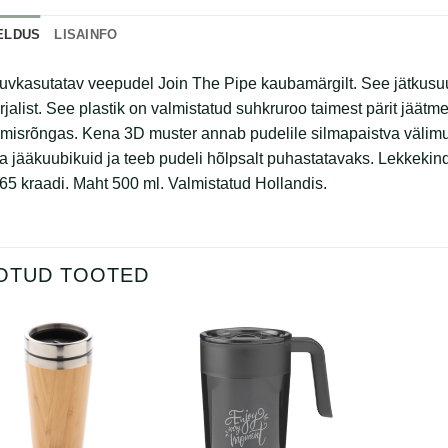
ELDUS
LISAINFO
uvkasutatav veepudel Join The Pipe kaubamärgilt. See jätkusu
jalist. See plastik on valmistatud suhkruroo taimest pärit jäätme
misrõngas. Kena 3D muster annab pudelile silmapaistva välimus
da jääkuubikuid ja teeb pudeli hõlpsalt puhastatavaks. Lekkek
 65 kraadi. Maht 500 ml. Valmistatud Hollandis.
OTUD TOOTED