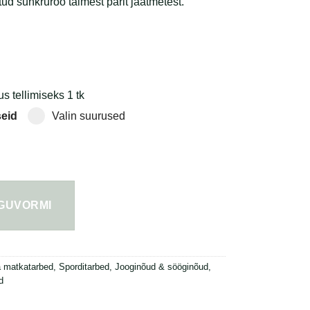
tud suhkruroo taimest pärit jäätmetest.
 tellimiseks 1 tk
seid
Valin suurused
tis pudel 500 ml kogus
NGUVORMI
a matkatarbed
,
Sporditarbed
,
Jooginõud & sööginõud
,
d