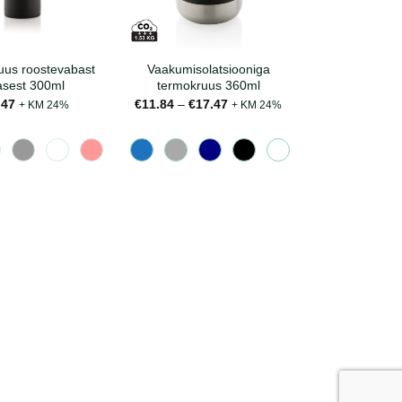
uus roostevabast
Vaakumisolatsiooniga
asest 300ml
termokruus 360ml
Hinnavahemik:
.47
€
11.84
–
€
17.47
+ KM 24%
+ KM 24%
€11.84
kuni
€17.47