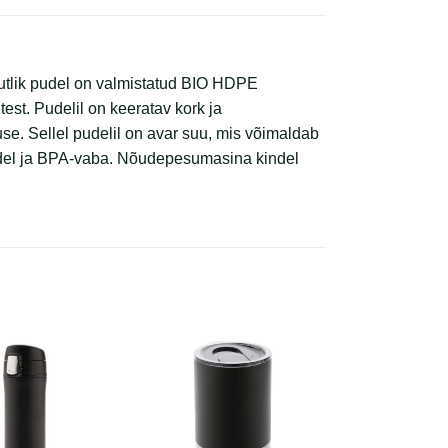
utlik pudel on valmistatud BIO HDPE
test. Pudelil on keeratav kork ja
e. Sellel pudelil on avar suu, mis võimaldab
indel ja BPA-vaba. Nõudepesumasina kindel