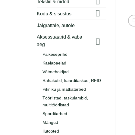
Tekstiil & riided
Kodu & sisustus
Jalgrattale, autole
Aksessuaarid & vaba
aeg
Päikeseprillid
Kaelapaelad
Võtmehoidjad
Rahakotid, kaarditaskud, RFID
Pikniku ja matkatarbed
Tööriistad, taskulambid,
multitööriistad
Sporditarbed
Mängud
Ilutooted